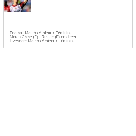
Football Matchs Amicaux Féminins
Match Chine (F) - Russie (F) en direct.
Livescore Matchs Amicaux Féminins