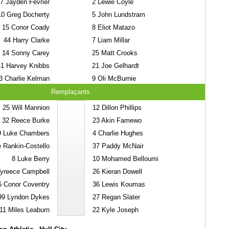
7
Jayden Fevrier
2
Lewie Coyle
10
Greg Docherty
5
John Lundstram
15
Conor Coady
8
Eliot Matazo
44
Harry Clarke
7
Liam Millar
14
Sonny Carey
25
Matt Crooks
41
Harvey Knibbs
21
Joe Gelhardt
3
Charlie Kelman
9
Oli McBurnie
Remplaçants
25
Will Mannion
12
Dillon Phillips
32
Reece Burke
23
Akin Famewo
9
Luke Chambers
4
Charlie Hughes
 Rankin-Costello
37
Paddy McNair
8
Luke Berry
10
Mohamed Belloumi
yreece Campbell
26
Kieran Dowell
6
Conor Coventry
36
Lewis Koumas
99
Lyndon Dykes
27
Regan Slater
11
Miles Leaburn
22
Kyle Joseph