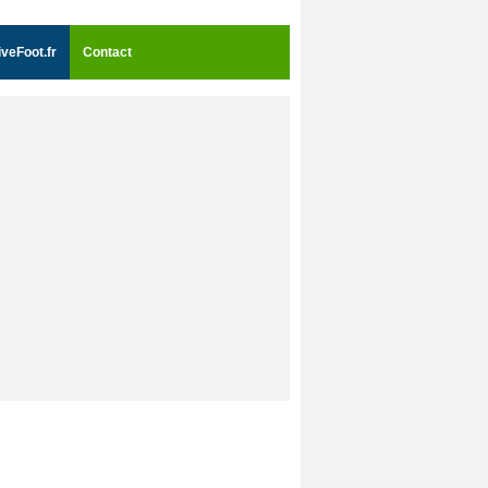
iveFoot.fr
Contact