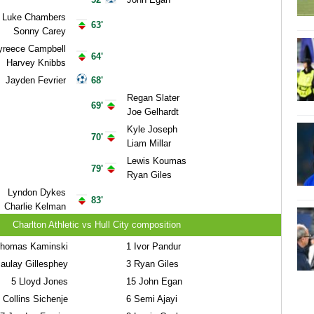
Luke Chambers
63'
Sonny Carey
yreece Campbell
64'
Harvey Knibbs
Jayden Fevrier
68'
Regan Slater
69'
Joe Gelhardt
Kyle Joseph
70'
Liam Millar
Lewis Koumas
79'
Ryan Giles
Lyndon Dykes
83'
Charlie Kelman
Charlton Athletic vs Hull City composition
homas Kaminski
1
Ivor Pandur
ulay Gillesphey
3
Ryan Giles
5
Lloyd Jones
15
John Egan
Collins Sichenje
6
Semi Ajayi