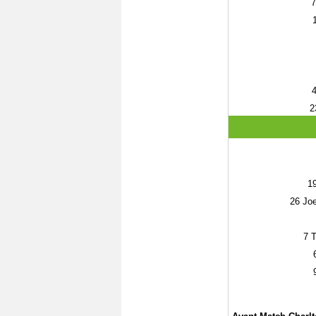
7
2
1
26
Joe
7
T