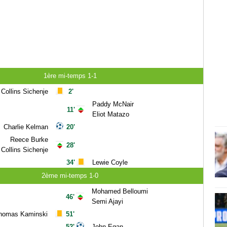
1ère mi-temps 1-1
Collins Sichenje
2'
Paddy McNair
11'
Eliot Matazo
Charlie Kelman
20'
Reece Burke
28'
Collins Sichenje
34'
Lewie Coyle
2ème mi-temps 1-0
Mohamed Belloumi
46'
Semi Ajayi
homas Kaminski
51'
52'
John Egan