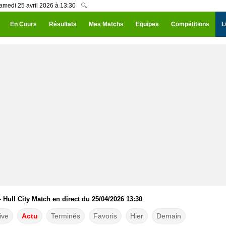
 Samedi 25 avril 2026 à 13:30
🔍
En Cours
Résultats
Mes Matchs
Equipes
Compétitions
L
- Hull City Match en direct du 25/04/2026 13:30
ive
Actu
Terminés
Favoris
Hier
Demain