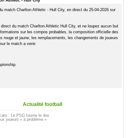
n Athletic - Hull City
du match Charlton Athletic - Hull City, en direct du 25-04-2026 sur
direct du match Charlton Athletic Hull City, et ne loupez aucun but
nformations sur les compos probables, la composition officielle des
ns rouge et jaune, les remplacements, les changements de joueurs
sur le match a venir.
pionship.
Actualité football
cato : Le PSG tourne le dos
ux joueurs « à problème »