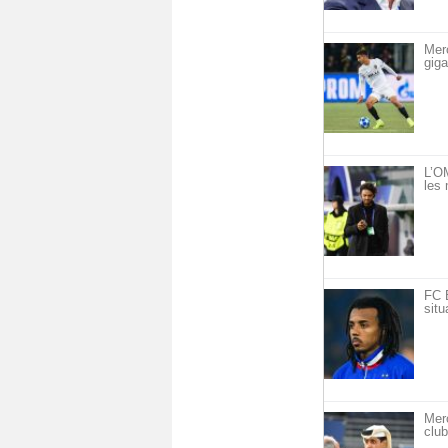
Mer
giga
L’OM
les 
FC 
situ
Mer
club