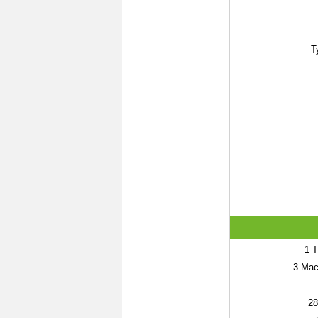
T
1
T
3
Maca
28