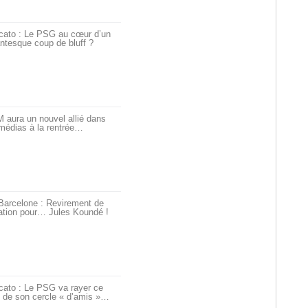
cato : Le PSG au cœur d’un
ntesque coup de bluff ?
 aura un nouvel allié dans
médias à la rentrée…
Barcelone : Revirement de
ation pour… Jules Koundé !
cato : Le PSG va rayer ce
 de son cercle « d’amis »…