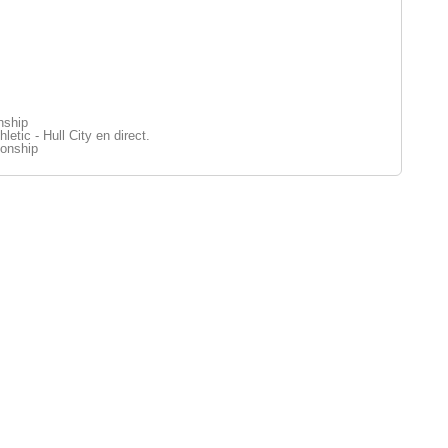
nship
letic - Hull City en direct.
onship