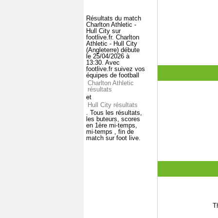
Résultats du match
Charlton Athletic -
Hull City sur
footlive.fr. Charlton
Athletic - Hull City
(Angleterre) débute
le 25/04/2026 à
13:30. Avec
footlive.fr suivez vos
équipes de football
Charlton Athletic
résultats
et
Hull City résultats
. Tous les résultats,
les buteurs, scores
en 1ère mi-temps,
mi-temps , fin de
match sur foot live.
T