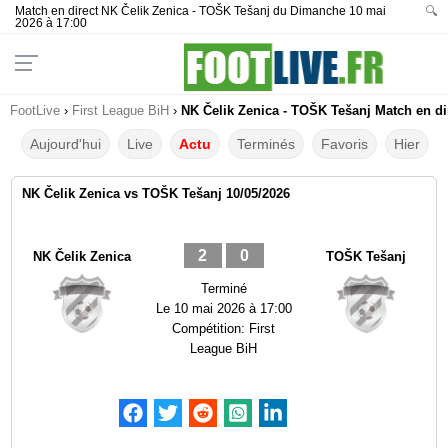
Match en direct NK Čelik Zenica - TOŠK Tešanj du Dimanche 10 mai
🔍
2026 à 17:00
FootLive
›
First League BiH
›
NK Čelik Zenica - TOŠK Tešanj Match en dir
Aujourd'hui
Live
Actu
Terminés
Favoris
Hier
NK Čelik Zenica vs TOŠK Tešanj 10/05/2026
2
0
NK Čelik Zenica
TOŠK Tešanj
Terminé
Le
10 mai 2026 à 17:00
Compétition:
First
League BiH