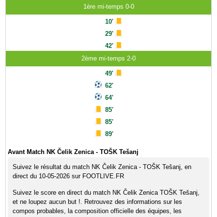
1ère mi-temps 0-0
10'
29'
42'
2ème mi-temps 2-0
49'
62'
64'
85'
85'
89'
Avant Match NK Čelik Zenica - TOŠK Tešanj
Suivez le résultat du match NK Čelik Zenica - TOŠK Tešanj, en
direct du 10-05-2026 sur FOOTLIVE.FR
Suivez le score en direct du match NK Čelik Zenica TOŠK Tešanj,
et ne loupez aucun but !. Retrouvez des informations sur les
compos probables, la composition officielle des équipes, les