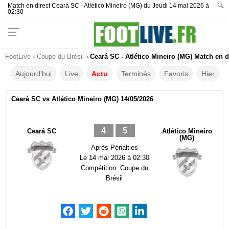
Match en direct Ceará SC - Atlético Mineiro (MG) du Jeudi 14 mai 2026 à
🔍
02:30
FootLive
›
Coupe du Brésil
›
Ceará SC - Atlético Mineiro (MG) Match en d
Aujourd'hui
Live
Actu
Terminés
Favoris
Hier
Ceará SC vs Atlético Mineiro (MG) 14/05/2026
4
5
Ceará SC
Atlético Mineiro
(MG)
Après Pénalties
Le
14 mai 2026 à 02:30
Compétition:
Coupe du
Brésil