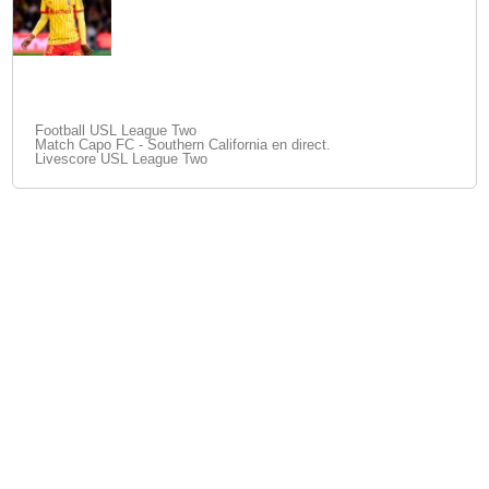
Football USL League Two
Match Capo FC - Southern California en direct.
Livescore USL League Two