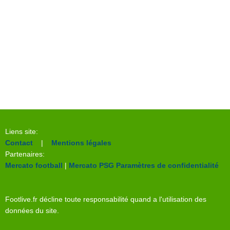
Liens site:
Contact
|
Mentions légales
Partenaires:
Mercato football
|
Mercato PSG
Paramètres de confidentialité
Footlive.fr décline toute responsabilité quand a l'utilisation des
données du site.