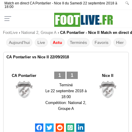
Match en direct CA Pontarlier - Nice II du Samedi 22 septembre 2018 à
🔍
18:00
FootLive
›
National 2, Groupe A
›
CA Pontarlier - Nice II Match en direct 
Aujourd'hui
Live
Actu
Terminés
Favoris
Hier
CA Pontarlier vs Nice II 22/09/2018
1
1
CA Pontarlier
Nice II
Terminé
Le
22 septembre 2018 à
18:00
Compétition:
National 2,
Groupe A