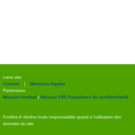
Liens site:
Contact
|
Mentions légales
Partenaires:
Mercato football
|
Mercato PSG
Paramètres de confidentialité
Footlive.fr décline toute responsabilité quand a l'utilisation des
données du site.