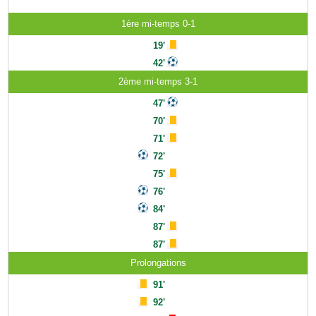
1ère mi-temps 0-1
19'
42'
2ème mi-temps 3-1
47'
70'
71'
72'
75'
76'
84'
87'
87'
Prolongations
91'
92'