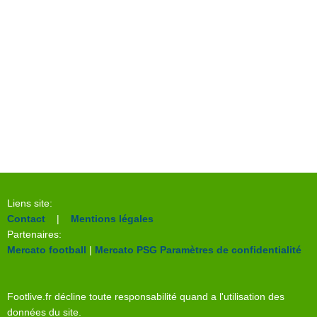
Liens site:
Contact
|
Mentions légales
Partenaires:
Mercato football
|
Mercato PSG
Paramètres de confidentialité
Footlive.fr décline toute responsabilité quand a l'utilisation des
données du site.