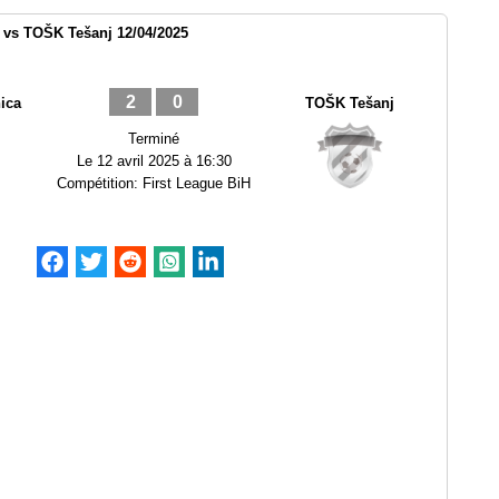
 vs TOŠK Tešanj 12/04/2025
2
0
ica
TOŠK Tešanj
Terminé
Le
12 avril 2025 à 16:30
Compétition:
First League BiH