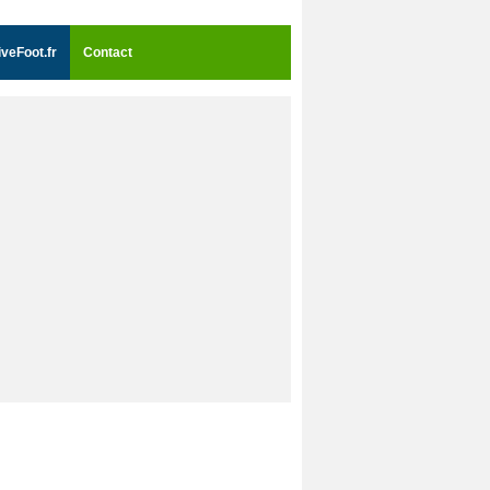
iveFoot.fr
Contact