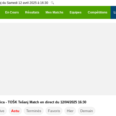
j du Samedi 12 avril 2025 à 16:30
🔍
En Cours
Résultats
Mes Matchs
Equipes
Compétitions
L
ica - TOŠK Tešanj Match en direct du 12/04/2025 16:30
ive
Actu
Terminés
Favoris
Hier
Demain