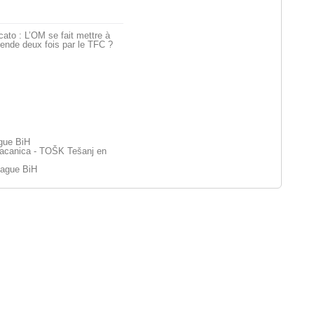
ato : L’OM se fait mettre à
ende deux fois par le TFC ?
ague BiH
acanica - TOŠK Tešanj en
eague BiH