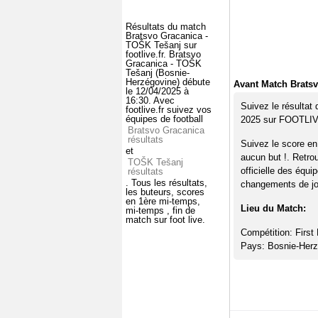
Résultats du match
Bratsvo Gracanica -
TOŠK Tešanj sur
footlive.fr. Bratsvo
Gracanica - TOŠK
Tešanj (Bosnie-
Herzégovine) débute
Avant Match Brats
le 12/04/2025 à
16:30. Avec
Suivez le résultat
footlive.fr suivez vos
équipes de football
2025 sur FOOTLI
Bratsvo Gracanica
résultats
Suivez le score e
et
aucun but !. Retro
TOŠK Tešanj
officielle des équi
résultats
. Tous les résultats,
changements de jou
les buteurs, scores
en 1ère mi-temps,
Lieu du Match:
mi-temps , fin de
match sur foot live.
Compétition: First
Pays: Bosnie-Herz