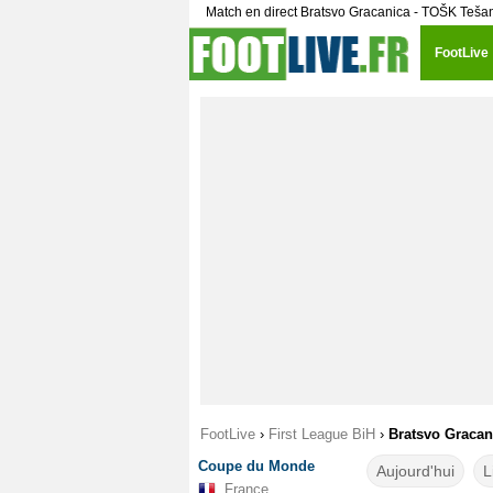
Match en direct Bratsvo Gracanica - TOŠK Tešan
FootLive
FootLive
›
First League BiH
›
Bratsvo Gracan
Coupe du Monde
Aujourd'hui
L
France