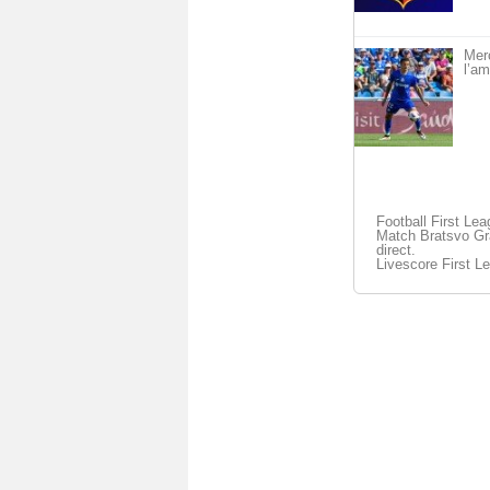
Merc
l’am
Football First Le
Match Bratsvo Gr
direct.
Livescore First L