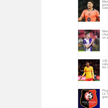
Merc
pou
Gre
Mer
cho
un a
135 
val
les 
Plus
Le S
gran