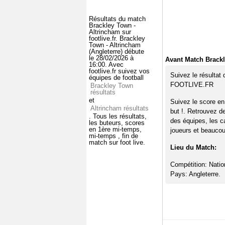
Résultats du match
Brackley Town -
Altrincham sur
footlive.fr. Brackley
Town - Altrincham
(Angleterre) débute
le 28/02/2026 à
Avant Match Brackl
16:00. Avec
footlive.fr suivez vos
Suivez le résultat
équipes de football
FOOTLIVE.FR
Brackley Town
résultats
et
Suivez le score en
Altrincham résultats
but !. Retrouvez d
. Tous les résultats,
des équipes, les c
les buteurs, scores
en 1ère mi-temps,
joueurs et beaucoup
mi-temps , fin de
match sur foot live.
Lieu du Match:
Compétition: Natio
Pays: Angleterre.