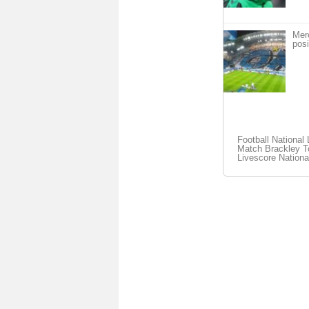
Mer
posi
Football National
Match Brackley To
Livescore Nationa