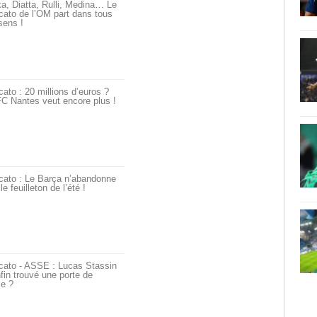
a, Diatta, Rulli, Medina… Le
ato de l’OM part dans tous
sens !
ato : 20 millions d’euros ?
C Nantes veut encore plus !
cato : Le Barça n’abandonne
le feuilleton de l’été !
cato - ASSE : Lucas Stassin
fin trouvé une porte de
ie ?