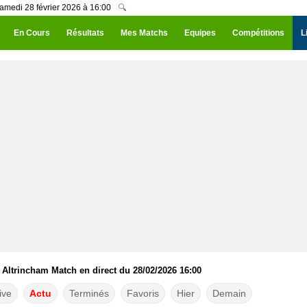
Samedi 28 février 2026 à 16:00
🔍
En Cours
Résultats
Mes Matchs
Equipes
Compétitions
L
 Altrincham Match en direct du 28/02/2026 16:00
ive
Actu
Terminés
Favoris
Hier
Demain