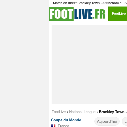
Match en direct Brackley Town - Altrincham du 
FootLive
FootLive
›
National League
›
Brackley Town -
Coupe du Monde
Aujourd'hui
L
France