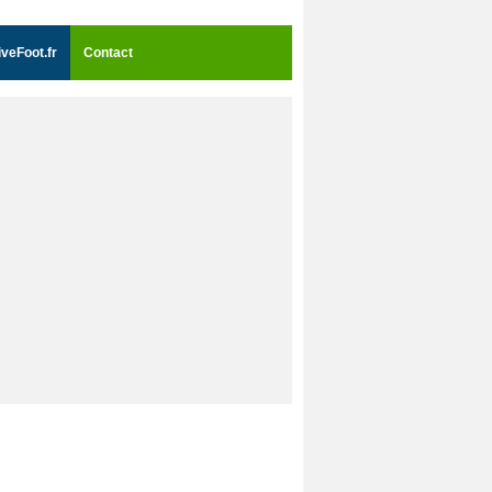
iveFoot.fr
Contact