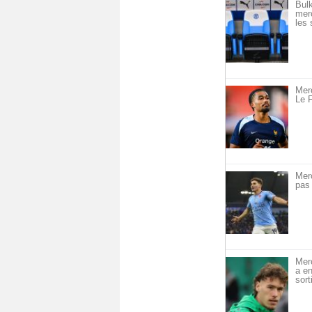
Bulk
merc
les 
Merc
Le F
Mer
pas 
Mer
a en
sort