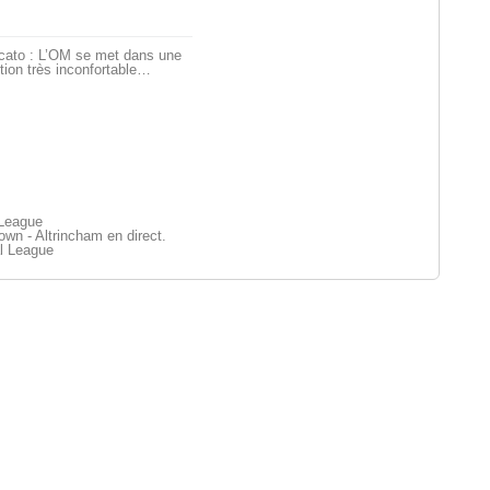
cato : L’OM se met dans une
tion très inconfortable…
 League
wn - Altrincham en direct.
l League