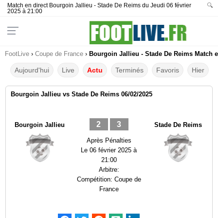
Match en direct Bourgoin Jallieu - Stade De Reims du Jeudi 06 février
🔍
2025 à 21:00
FootLive
›
Coupe de France
›
Bourgoin Jallieu - Stade De Reims Match e
Aujourd'hui
Live
Actu
Terminés
Favoris
Hier
Bourgoin Jallieu vs Stade De Reims 06/02/2025
2
3
Bourgoin Jallieu
Stade De Reims
Après Pénalties
Le
06 février 2025 à
21:00
Arbitre:
Compétition:
Coupe de
France