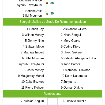
Matthieu Mainge
88'
Ayoub Ezzaytouni
Sofiane Atik
90'
Billel Moumen
Bourgoin Jallieu vs Stade De Reims composition
1
Ronan Jay
1
Alexandre Olliero
3
Wilson Mendy
2
Nhoa Sangui
5
Jimmy Nirlo
4
Mory Gbane
4
Safwan Mbae
5
Cedric Kipre
7
Mathias Imbert
3
Hiroki Sekine
6
Billel Moumen
6
Valentin Atangana Edoa
8
Ayoub Ezzaytouni
8
John Patrick
2
Joris Mendy
11
Mamadou Diakhon
9
Moujetzky Mehdi
10
Keito Nakamura
10
Celal Bozkurt
7
Junya Ito
11
Pierre Kohser
9
Oumar Diakite
Remplaçants
17
Nicolas Seguin
16
Ludovic Butelle