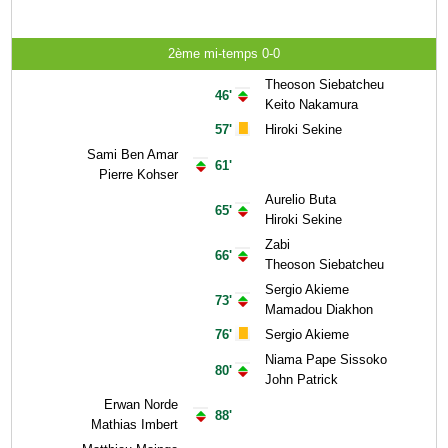
2ème mi-temps 0-0
Theoson Siebatcheu
46'
Keito Nakamura
57'
Hiroki Sekine
Sami Ben Amar
61'
Pierre Kohser
Aurelio Buta
65'
Hiroki Sekine
Zabi
66'
Theoson Siebatcheu
Sergio Akieme
73'
Mamadou Diakhon
76'
Sergio Akieme
Niama Pape Sissoko
80'
John Patrick
Erwan Norde
88'
Mathias Imbert