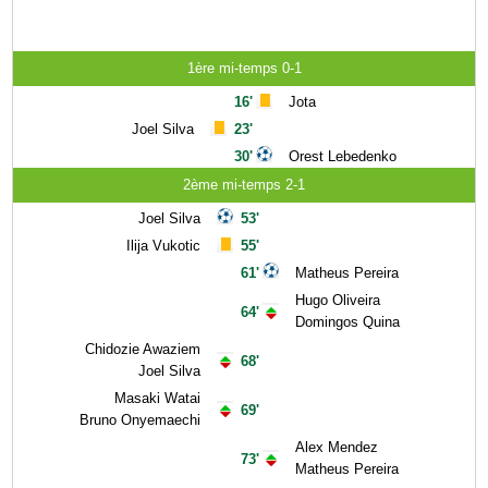
1ère mi-temps 0-1
16'
Jota
Joel Silva
23'
30'
Orest Lebedenko
2ème mi-temps 2-1
Joel Silva
53'
Ilija Vukotic
55'
61'
Matheus Pereira
Hugo Oliveira
64'
Domingos Quina
Chidozie Awaziem
68'
Joel Silva
Masaki Watai
69'
Bruno Onyemaechi
Alex Mendez
73'
Matheus Pereira