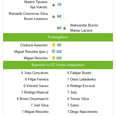
Martim Tavares
79'
Ilija Vukotic
Bernardo Conceicao Silva
84'
Bruno Lourenco
Aleksandar Busnic
84'
Matias Lacava
Prolongations
Chidozie Awaziem
95'
Miguel Reisinho (pen.)
101'
Miguel Reisinho
101'
Boavista vs FC Vizela composition
6
Joao Goncalves
6
Fabijan Buntic
6
Filipe Ferreira
7
Orest Lebedenko
6
Vincent Sasso
6
Rodrigo Escoval
7
Rodrigo Abascal
7
Jota
6
Bruno Onyemaechi
6
Tomas Silva
7
Joel Silva
7
Samu
7
Miguel Reisinho
7
Diogo Nascimento