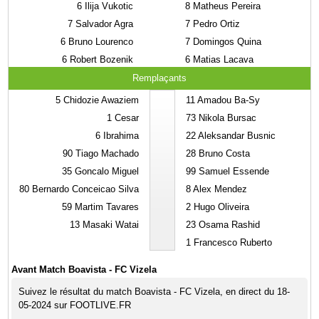
6
Ilija Vukotic
8
Matheus Pereira
7
Salvador Agra
7
Pedro Ortiz
6
Bruno Lourenco
7
Domingos Quina
6
Robert Bozenik
6
Matias Lacava
Remplaçants
5
Chidozie Awaziem
11
Amadou Ba-Sy
1
Cesar
73
Nikola Bursac
6
Ibrahima
22
Aleksandar Busnic
90
Tiago Machado
28
Bruno Costa
35
Goncalo Miguel
99
Samuel Essende
80
Bernardo Conceicao Silva
8
Alex Mendez
59
Martim Tavares
2
Hugo Oliveira
13
Masaki Watai
23
Osama Rashid
1
Francesco Ruberto
Avant Match Boavista - FC Vizela
Suivez le résultat du match Boavista - FC Vizela, en direct du 18-
05-2024 sur FOOTLIVE.FR