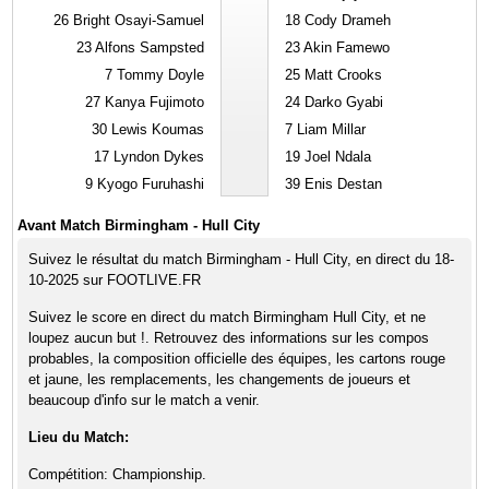
26
Bright Osayi-Samuel
18
Cody Drameh
23
Alfons Sampsted
23
Akin Famewo
7
Tommy Doyle
25
Matt Crooks
27
Kanya Fujimoto
24
Darko Gyabi
30
Lewis Koumas
7
Liam Millar
17
Lyndon Dykes
19
Joel Ndala
9
Kyogo Furuhashi
39
Enis Destan
Avant Match Birmingham - Hull City
Suivez le résultat du match Birmingham - Hull City, en direct du 18-
10-2025 sur FOOTLIVE.FR
Suivez le score en direct du match Birmingham Hull City, et ne
loupez aucun but !. Retrouvez des informations sur les compos
probables, la composition officielle des équipes, les cartons rouge
et jaune, les remplacements, les changements de joueurs et
beaucoup d'info sur le match a venir.
Lieu du Match:
Compétition: Championship.