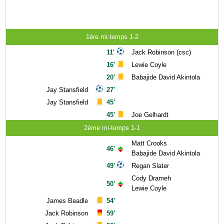
1ère mi-temps 1-2
11'
Jack Robinson (csc)
16'
Lewie Coyle
20'
Babajide David Akintola
Jay Stansfield
27'
Jay Stansfield
45'
45'
Joe Gelhardt
2ème mi-temps 1-1
Matt Crooks
46'
Babajide David Akintola
49'
Regan Slater
Cody Drameh
50'
Lewie Coyle
James Beadle
54'
Jack Robinson
59'