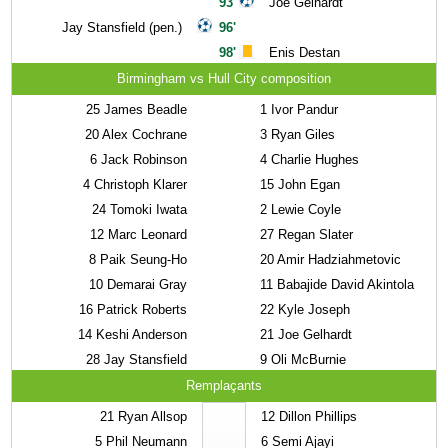
93'
Joe Gelhardt
Jay Stansfield (pen.)
96'
98'
Enis Destan
Birmingham vs Hull City composition
25
James Beadle
1
Ivor Pandur
20
Alex Cochrane
3
Ryan Giles
6
Jack Robinson
4
Charlie Hughes
4
Christoph Klarer
15
John Egan
24
Tomoki Iwata
2
Lewie Coyle
12
Marc Leonard
27
Regan Slater
8
Paik Seung-Ho
20
Amir Hadziahmetovic
10
Demarai Gray
11
Babajide David Akintola
16
Patrick Roberts
22
Kyle Joseph
14
Keshi Anderson
21
Joe Gelhardt
28
Jay Stansfield
9
Oli McBurnie
Remplaçants
21
Ryan Allsop
12
Dillon Phillips
5
Phil Neumann
6
Semi Ajayi