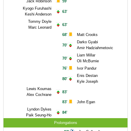
Jack Robinson
59'
Kyogo Furuhashi
63'
Keshi Anderson
Tommy Doyle
63'
Marc Leonard
68'
Matt Crooks
Darko Gyabi
70'
Amir Hadziahmetovic
Liam Millar
70'
Oli McBurnie
76'
Ivor Pandur
Enis Destan
80'
Kyle Joseph
Lewis Koumas
83'
Alex Cochrane
83'
John Egan
Lyndon Dykes
84'
Paik Seung-Ho
Prolongations