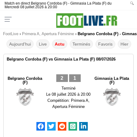
Match en direct Belgrano Cordoba (F) - Gimnasia La Plata (F) du
🔍
Mercredi 08 juillet 2026 à 20:00
FootLive
›
Primera A, Apertura Féminine
›
Belgrano Cordoba (F) - Gimnasi
Aujourd'hui
Live
Actu
Terminés
Favoris
Hier
Belgrano Cordoba (F) vs Gimnasia La Plata (F) 08/07/2026
2
1
Belgrano Cordoba
Gimnasia La Plata
(F)
(F)
Terminé
Le
08 juillet 2026 à 20:00
Compétition:
Primera A,
Apertura Féminine