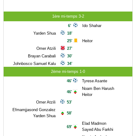
1ère mi-temps 3-2
6'
Ido Shahar
Yarden Shua
18'
25'
Heitor
Omer Atzili
27'
Brayan Carabali
30'
Johnbosco Samuel Kalu
34'
2ème mi-temps 1-0
46'
Tyrese Asante
Noam Ben Harush
46'
Heitor
Omer Atzili
53'
Efmamjjasond Gonzalez
58'
Yarden Shua
Elad Madmon
69'
Sayed Abu Farkhi