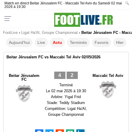
Match en direct Beitar Jérusalem FC - Maccabi Tel Aviv du Samedi 02 mai
🔍
2026 à 19:30
FootLive
›
Ligat Ha'Al, Groupe Championnat
›
Beitar Jérusalem FC - Macca
Aujourd'hui
Live
Actu
Terminés
Favoris
Hier
Beitar Jérusalem FC vs Maccabi Tel Aviv 02/05/2026
4
2
Beitar Jérusalem
Maccabi Tel Aviv
FC
Terminé
Le
02 mai 2026 à 19:30
Arbitre:
Yigal Frid
Stade:
Teddy Stadium
Compétition:
Ligat Ha'Al,
Groupe Championnat