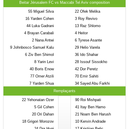
Beitar Jérusalem FC vs Maccabi Tel Aviv composition
55
Miguel Silva
22
Ofek Melika
16
Yarden Cohen
3
Roy Revivo
44
Luka Gadrani
13
Raz Shlomo
4
Brayan Carabali
4
Heitor
2
Nana Antwi
6
Tyrese Asante
9
Johnbosco Samuel Kalu
29
Helio Varela
6
Ziv Ben Shimol
36
Ido Shahar
8
Yarin Levi
28
Issouf Sissokho
40
Boris Enow
42
Dor Peretz
77
Omer Atzili
70
Emir Sahiti
7
Yarden Shua
34
Sayed Abu Farkhi
Remplaçants
22
Yehonatan Ozer
90
Roi Mishpati
5
Gil Cohen
41
Itay Ben Hamo
20
Ori Dahan
21
Noam Ben Harush
18
Grigori Morozov
10
Kervin Andrade
24
Dor Hugi
17
Kristijan Belic