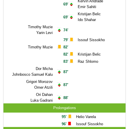
Kervin Andrade
69'
Emir Sahiti
Kristijan Belic
69'
Ido Shahar
Timothy Muzie
74'
Yarin Levi
79'
Issouf Sissokho
Timothy Muzie
82'
82'
Kristijan Belic
83'
Raz Shlomo
Dor Micha
87'
Johnbosco Samuel Kalu
Grigori Morozov
87'
Omer Atzili
Ori Dahan
88'
Luka Gadrani
Prolongations
95'
Helio Varela
96'
Issouf Sissokho