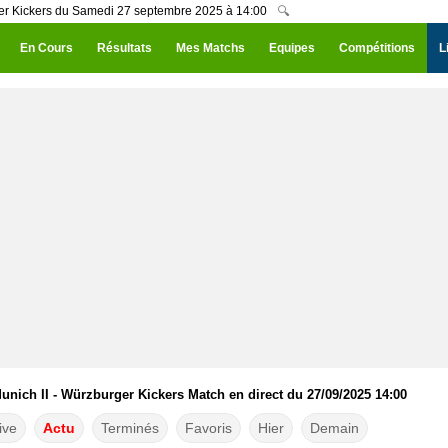
ger Kickers du Samedi 27 septembre 2025 à 14:00
🔍
En Cours
Résultats
Mes Matchs
Equipes
Compétitions
L
nich II - Würzburger Kickers Match en direct du 27/09/2025 14:00
ive
Actu
Terminés
Favoris
Hier
Demain