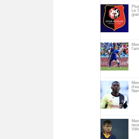
Plus
Le S
gran
Merc
l’am
Merc
d’eu
Nan
Merc
reve
Vél