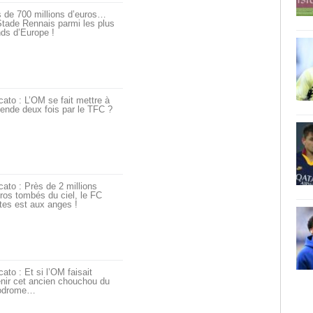
 de 700 millions d’euros…
tade Rennais parmi les plus
ds d’Europe !
ato : L’OM se fait mettre à
ende deux fois par le TFC ?
ato : Près de 2 millions
ros tombés du ciel, le FC
tes est aux anges !
ato : Et si l’OM faisait
nir cet ancien chouchou du
odrome…