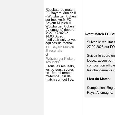
Résultats du match
FC Bayern Munich II
- Würzburger Kickers
sur footlive.fr. FC
Bayern Munich II -
Würzburger Kickers
(Allemagne) débute
le 27/09/2025 à
Avant Match FC Bay
14:00. Avec
footlive.fr suivez vos
Suivez le résultat
équipes de football
27-09-2025 sur F
FC Bayern Munich
II résultats
et
Suivez le score en
Würzburger Kickers
loupez aucun but !
résultats
composition offici
. Tous les résultats,
les buteurs, scores
les changements de
en 1ère mi-temps,
mi-temps , fin de
Lieu du Match:
match sur foot live.
Compétition: Regio
Pays: Allemagne.