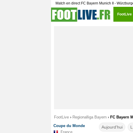
Match en direct FC Bayern Munich II - Würzbur
FootLive
FootLive
›
Regionalliga Bayern
›
FC Bayern Mu
Coupe du Monde
Aujourd'hui
L
France