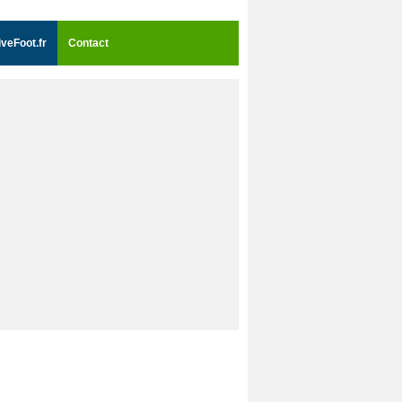
iveFoot.fr
Contact