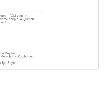
cato : L’OM vise un
xième coup à la Quinten
er !
liga Bayern
Munich II - Würzburger
lliga Bayern