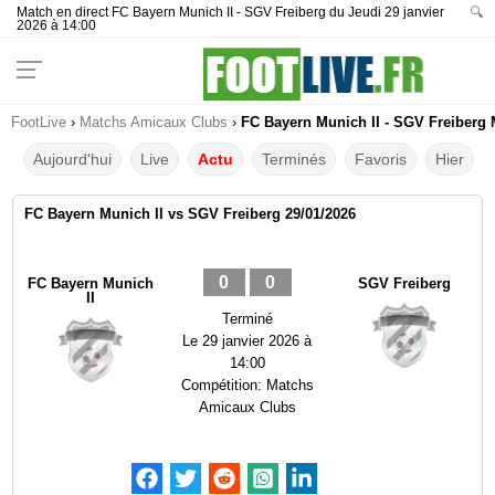
Match en direct FC Bayern Munich II - SGV Freiberg du Jeudi 29 janvier
🔍
2026 à 14:00
FootLive
›
Matchs Amicaux Clubs
›
FC Bayern Munich II - SGV Freiberg M
Aujourd'hui
Live
Actu
Terminés
Favoris
Hier
FC Bayern Munich II vs SGV Freiberg 29/01/2026
0
0
FC Bayern Munich
SGV Freiberg
II
Terminé
Le
29 janvier 2026 à
14:00
Compétition:
Matchs
Amicaux Clubs