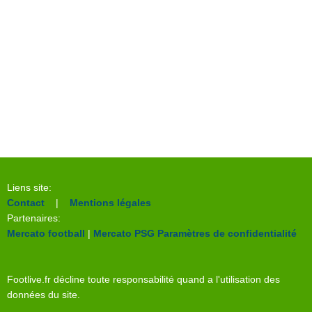
Liens site:
Contact
|
Mentions légales
Partenaires:
Mercato football
|
Mercato PSG
Paramètres de confidentialité
Footlive.fr décline toute responsabilité quand a l'utilisation des
données du site.