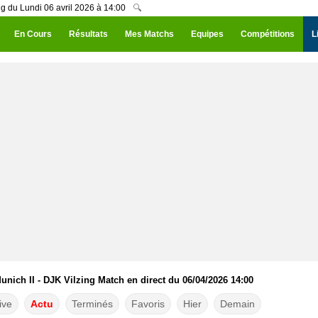
ng du Lundi 06 avril 2026 à 14:00
🔍
En Cours
Résultats
Mes Matchs
Equipes
Compétitions
L
nich II - DJK Vilzing Match en direct du 06/04/2026 14:00
ive
Actu
Terminés
Favoris
Hier
Demain