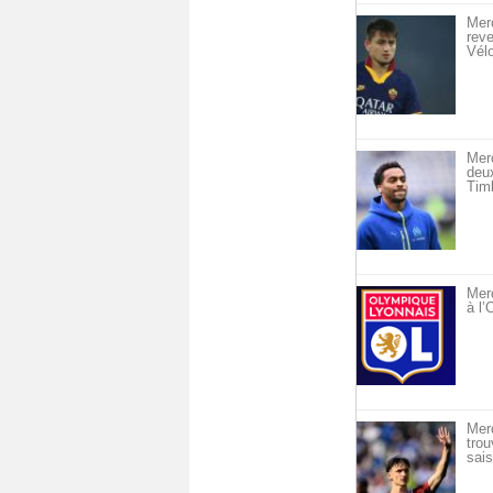
Merc
reve
Vél
Mer
deu
Timb
Merc
à l
Mer
trou
sais