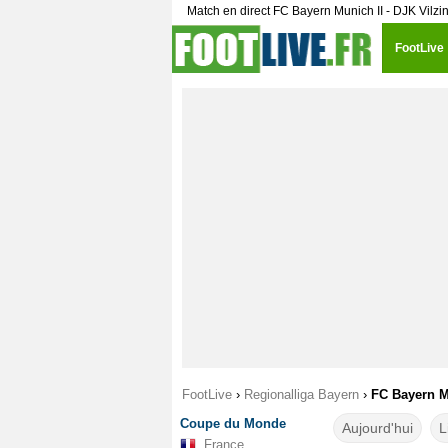
Match en direct FC Bayern Munich II - DJK Vilzi
FootLive
FootLive
›
Regionalliga Bayern
›
FC Bayern Mu
Coupe du Monde
Aujourd'hui
L
France