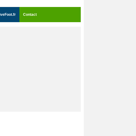
iveFoot.fr
Contact