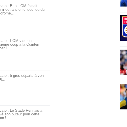
ato : Et si l’OM faisait
nir cet ancien chouchou du
odrome…
cato : L’OM vise un
xième coup à la Quinten
er !
ato : 5 gros départs à venir
’OL…
cato : Le Stade Rennais a
vé son buteur pour cette
on !