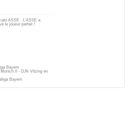
cato ASSE : L’ASSE a
vé le joueur parfait !
liga Bayern
unich II - DJK Vilzing en
lliga Bayern