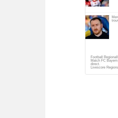
Mer
trou
Football Regional
Match FC Bayern M
direct.
Livescore Regiona