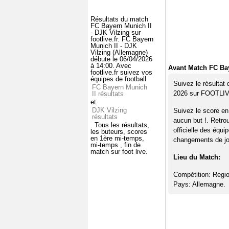
Résultats du match
FC Bayern Munich II
- DJK Vilzing sur
footlive.fr. FC Bayern
Munich II - DJK
Vilzing (Allemagne)
débute le 06/04/2026
à 14:00. Avec
Avant Match FC Bay
footlive.fr suivez vos
équipes de football
Suivez le résultat
FC Bayern Munich
2026 sur FOOTLI
II résultats
et
DJK Vilzing
Suivez le score en
résultats
aucun but !. Retro
. Tous les résultats,
officielle des équi
les buteurs, scores
en 1ère mi-temps,
changements de jou
mi-temps , fin de
match sur foot live.
Lieu du Match:
Compétition: Regio
Pays: Allemagne.