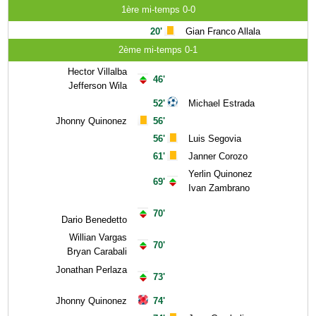
1ère mi-temps 0-0
20'
Gian Franco Allala
2ème mi-temps 0-1
Hector Villalba
46'
Jefferson Wila
52'
Michael Estrada
Jhonny Quinonez
56'
56'
Luis Segovia
61'
Janner Corozo
Yerlin Quinonez
69'
Ivan Zambrano
70'
Dario Benedetto
Willian Vargas
70'
Bryan Carabali
Jonathan Perlaza
73'
Jhonny Quinonez
74'