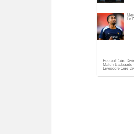
Merc
Le F
Football 1ère Divi
Match Badbaado -
Livescore 1ère Di