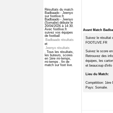
Résultats du match
Badbaado - Jeenyo
sur footlive.fr.
Badbaado - Jeenyo
(Somalie) débute le
20/04/2026 à 14:30.
Avec footlive.fr
Avant Match Badba
suivez vos équipes
de football
Suivez le résultat
Badbaado résultats
FOOTLIVE.FR
et
Jeenyo résultats
Suivez le score en
. Tous les résultats,
les buteurs, scores
Retrouvez des info
en 1ère mi-temps,
équipes, les carto
mi-temps , fin de
match sur foot live.
et beaucoup d'info 
Lieu du Match:
Compétition: 1ère 
Pays: Somalie.