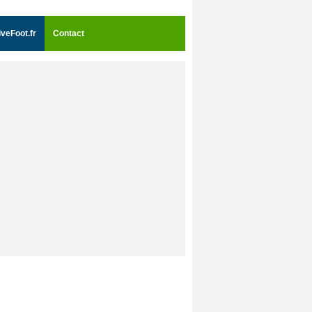
iveFoot.fr
Contact