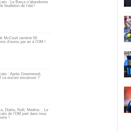
cato : Le Barça n’abandonne
le feuilleton de l’été !
nk McCourt ramène 50
ions d’euros par an à l’OM !
cato : Après Greenwood,
 va encore encaisser ?
a, Diatta, Rulli, Medina… Le
ato de l’OM part dans tous
sens !