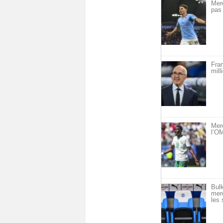
Mer
pas 
Fra
mill
Mer
l’OM
Bulk
merc
les 