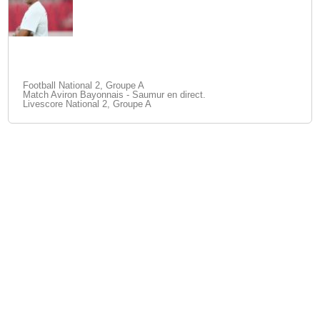
Football National 2, Groupe A
Match Aviron Bayonnais - Saumur en direct.
Livescore National 2, Groupe A