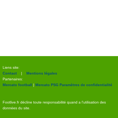
Liens site:
Contact
|
Mentions légales
Partenaires:
Mercato football
|
Mercato PSG
Paramètres de confidentialité
Footlive.fr décline toute responsabilité quand a l'utilisation des
données du site.