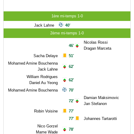
1ère mi-temps 1-0
Jack Lahne
40'
2ème mi-temps 1-0
Nicolas Rossi
46'
Dragan Marceta
Sacha Delaye
51'
Mohamed Amine Bouchenna
62'
Jack Lahne
William Rodrigues
62'
Daniel Au Yeong
Mohamed Amine Bouchenna
70'
Damian Maksimovic
72'
Jan Stefanon
Robin Voisine
77'
77'
Johannes Tartarotti
Nico Gorzel
78'
Mame Wade