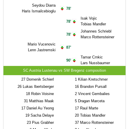
Seydou Diarra
78'
Haris Ismailcebioglu
Isak Vojic
78'
Tobias Mandler
Johannes Schriebl
78'
Marco Rottensteiner
Mario Vucenovic
87'
Lenn Jastremski
Tamar Crnkic
90'
Lars Nussbaumer
SC Austria Lustenau vs SW Bregenz composition
27
Domenik Schierl
1
Kilian Kretschmer
26
Lukas Ibertsberger
16
Brandon Pursall
18
Robin Voisine
2
Vincent Gembalies
31
Matthias Maak
5
Dragan Marceta
17
Daniel Au Yeong
17
Raul Marte
19
Sacha Delaye
20
Tobias Mandler
23
Pius Grabher
37
Marco Rottensteiner