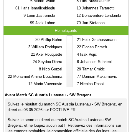
6
Mame Wade
8
Lars Nussbaumer
61
Haris Ismailcebioglu
10
Johannes Tartarotti
9
Lenn Jastremski
12
Bonaventure Lendambi
99
Jack Lahne
70
Jan Stefanon
Remplaçants
30
Phillip Bohm
21
Felix Gschossmann
3
William Rodrigues
22
Florian Prirsch
21
Axel Rouquette
4
Isak Vojic
24
Seydou Diarra
6
Johannes Schriebl
8
Nico Gorzel
29
Tamar Crnkic
22
Mohamed Amine Bouchenna
77
Damian Maksimovic
12
Mario Vucenovic
7
Nicolas Rossi
Avant Match SC Austria Lustenau - SW Bregenz
Suivez le résultat du match SC Austria Lustenau - SW Bregenz, en
direct du 03-05-2026 sur FOOTLIVE.FR
Suivez le score en direct du match SC Austria Lustenau SW
Bregenz, et ne loupez aucun but !. Retrouvez des informations sur
les compos probables, la composition officielle des équipes, les