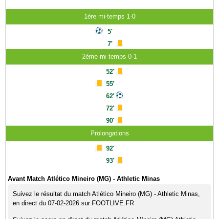
1ère mi-temps 1-0
5'
7'
2ème mi-temps 0-1
52'
55'
62'
72'
90'
Prolongations
92'
93'
Avant Match Atlético Mineiro (MG) - Athletic Minas
Suivez le résultat du match Atlético Mineiro (MG) - Athletic Minas,
en direct du 07-02-2026 sur FOOTLIVE.FR