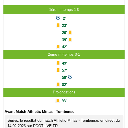
1ère mi-temps 1-0
2'
23'
26'
39'
42'
2ème mi-temps 0-1
49'
57'
58'
82'
Prolongations
93'
Avant Match Athletic Minas - Tombense
Suivez le résultat du match Athletic Minas - Tombense, en direct du
14-02-2026 sur FOOTLIVE.FR