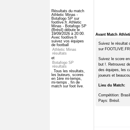
Résultats du match
Athletic Minas -
Botafogo SP sur
footlive.fr. Athletic
Minas - Botafogo SP
(Brésil) débute le
19/09/2026 à 20:00.
Avant Match Athlet
Avec footlive.fr
suivez vos équipes
Suivez le résultat
de football
sur FOOTLIVE.FR
Athletic Minas
résultats
et
Suivez le score en
Botafogo SP
but !. Retrouvez d
résultats
des équipes, les c
. Tous les résultats,
les buteurs, scores
joueurs et beaucoup
en 1ère mi-temps,
mi-temps , fin de
Lieu du Match:
match sur foot live.
Compétition: Brasil
Pays: Brésil.