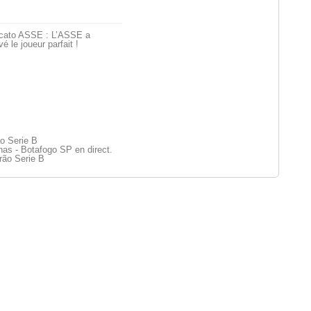
cato ASSE : L’ASSE a
vé le joueur parfait !
ão Serie B
nas - Botafogo SP en direct.
rão Serie B