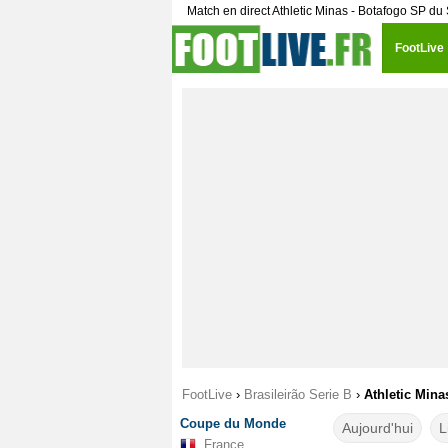
Match en direct Athletic Minas - Botafogo SP 
FootLive
FootLive
›
Brasileirão Serie B
›
Athletic Mina
Coupe du Monde
Aujourd'hui
L
France