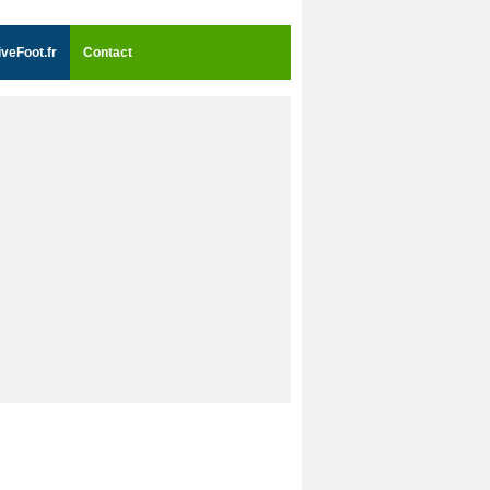
iveFoot.fr
Contact