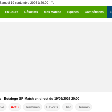
du Samedi 19 septembre 2026 à 20:00
🔍
En Cours
Résultats
Mes Matchs
Equipes
Compétitions
L
s - Botafogo SP Match en direct du 19/09/2026 20:00
ive
Actu
Terminés
Favoris
Hier
Demain