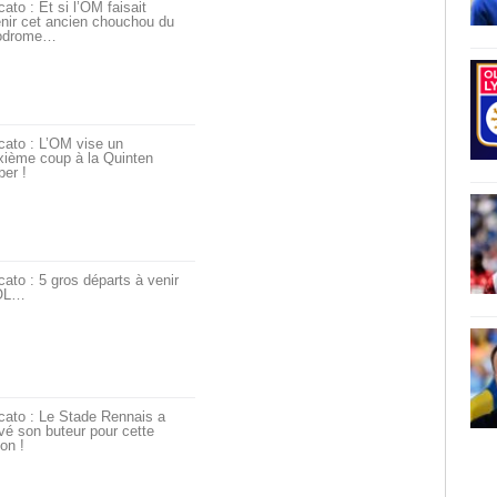
ato : Et si l’OM faisait
nir cet ancien chouchou du
odrome…
cato : L’OM vise un
xième coup à la Quinten
er !
ato : 5 gros départs à venir
’OL…
cato : Le Stade Rennais a
vé son buteur pour cette
on !