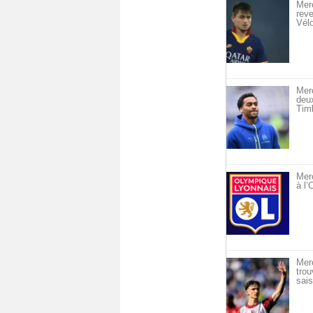
Merc
reve
Vél
Mer
deu
Timb
Merc
à l
Mer
trou
sais