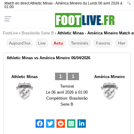
Match en direct Athletic Minas - América Mineiro du Lundi 06 avril 2026 à
🔍
01:00
FootLive
›
Brasileirão Serie B
›
Athletic Minas - América Mineiro Match e
Aujourd'hui
Live
Actu
Terminés
Favoris
Hier
Athletic Minas vs América Mineiro 06/04/2026
1
1
Athletic Minas
América Mineiro
Terminé
Le
06 avril 2026 à 01:00
Compétition:
Brasileirão
Serie B