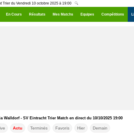
ht Trier du Vendredi 10 octobre 2025 à 19:00
🔍
En Cours
Résultats
Mes Matchs
Equipes
Compétitions
L
a Walldorf - SV Eintracht Trier Match en direct du 10/10/2025 19:00
ive
Actu
Terminés
Favoris
Hier
Demain