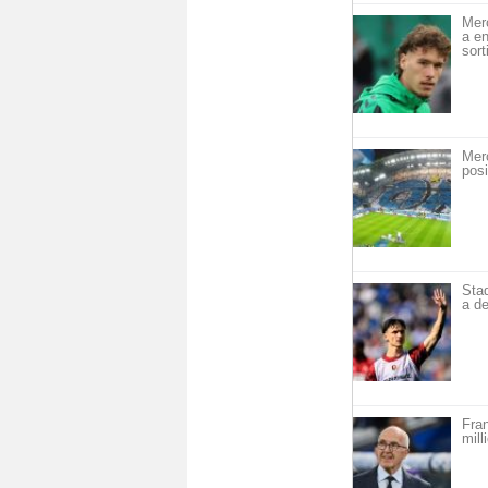
Mer
a en
sort
Mer
posi
Sta
a de
Fra
mill