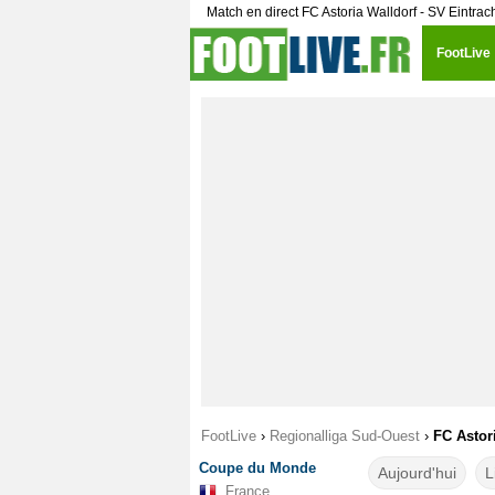
Match en direct FC Astoria Walldorf - SV Eintrac
FootLive
FootLive
›
Regionalliga Sud-Ouest
›
FC Astori
Coupe du Monde
Aujourd'hui
L
France