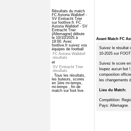
Résultats du match
FC Astoria Walldorf -
SV Eintracht Trier
sur footlive.fr. FC
Astoria Walldorf - SV
Eintracht Trier
(Allemagne) débute
le 10/10/2025 à
Avant Match FC Asto
19:00. Avec
footlive.fr suivez vos
Suivez le résultat 
équipes de football
10-2025 sur FOO
FC Astoria Walldorf
résultats
et
Suivez le score en
SV Eintracht Trier
loupez aucun but !
résultats
composition offici
. Tous les résultats,
les buteurs, scores
les changements de
en 1ère mi-temps,
mi-temps , fin de
Lieu du Match:
match sur foot live.
Compétition: Regio
Pays: Allemagne.