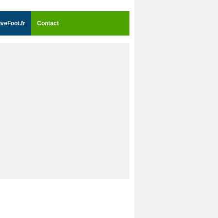
iveFoot.fr
Contact