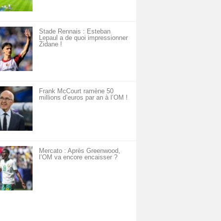
Stade Rennais : Esteban
Lepaul a de quoi impressionner
Zidane !
Frank McCourt ramène 50
millions d’euros par an à l’OM !
Mercato : Après Greenwood,
l’OM va encore encaisser ?