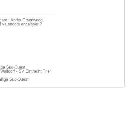
cato : Après Greenwood,
 va encore encaisser ?
liga Sud-Ouest
Walldorf - SV Eintracht Trier
lliga Sud-Ouest