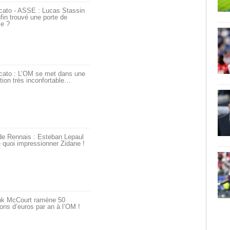
cato - ASSE : Lucas Stassin
fin trouvé une porte de
ie ?
cato : L’OM se met dans une
tion très inconfortable…
de Rennais : Esteban Lepaul
 quoi impressionner Zidane !
nk McCourt ramène 50
ions d’euros par an à l’OM !