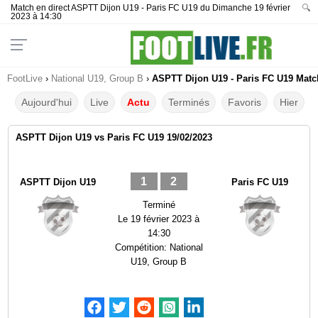
Match en direct ASPTT Dijon U19 - Paris FC U19 du Dimanche 19 février
🔍
2023 à 14:30
FootLive
›
National U19, Group B
›
ASPTT Dijon U19 - Paris FC U19 Match
Aujourd'hui
Live
Actu
Terminés
Favoris
Hier
ASPTT Dijon U19 vs Paris FC U19 19/02/2023
1
2
ASPTT Dijon U19
Paris FC U19
Terminé
Le
19 février 2023 à
14:30
Compétition:
National
U19, Group B