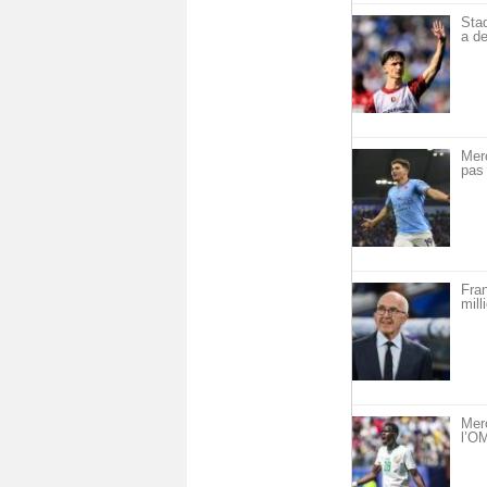
Sta
a de
Mer
pas 
Fra
mill
Mer
l’OM