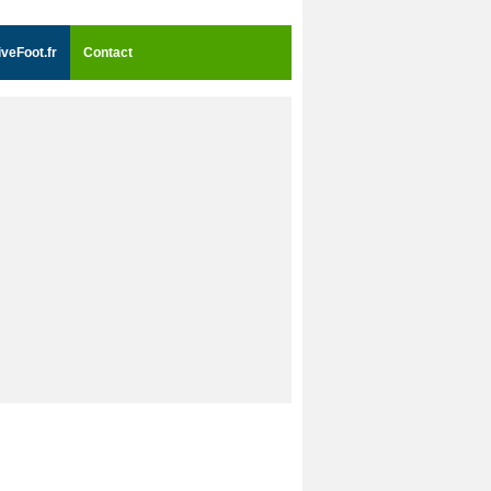
iveFoot.fr
Contact