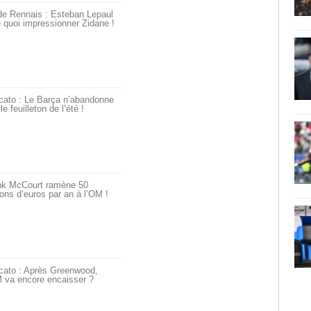
de Rennais : Esteban Lepaul
 quoi impressionner Zidane !
cato : Le Barça n’abandonne
le feuilleton de l’été !
nk McCourt ramène 50
ions d’euros par an à l’OM !
cato : Après Greenwood,
 va encore encaisser ?