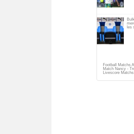
Bulk
merc
les 
Football Matchs 
Match Nancy - Tro
Livescore Matchs