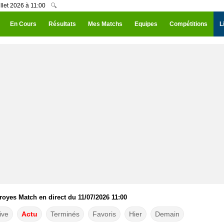
llet 2026 à 11:00
🔍
En Cours
Résultats
Mes Matchs
Equipes
Compétitions
L
royes Match en direct du 11/07/2026 11:00
ive
Actu
Terminés
Favoris
Hier
Demain