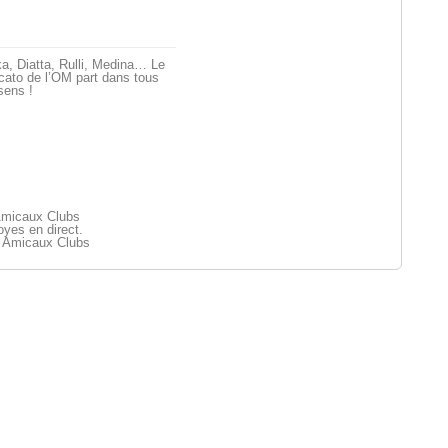
a, Diatta, Rulli, Medina… Le
ato de l’OM part dans tous
sens !
Amicaux Clubs
yes en direct.
 Amicaux Clubs