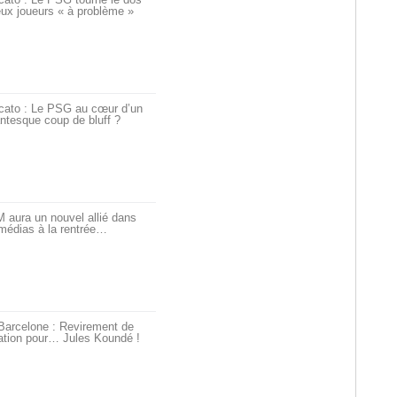
ux joueurs « à problème »
cato : Le PSG au cœur d’un
ntesque coup de bluff ?
 aura un nouvel allié dans
médias à la rentrée…
Barcelone : Revirement de
ation pour… Jules Koundé !