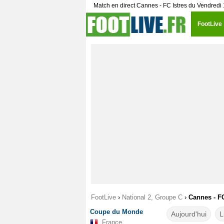
Match en direct Cannes - FC Istres du Vendred
FootLive
FootLive
›
National 2, Groupe C
›
Cannes - FC
Coupe du Monde
Aujourd'hui
L
France