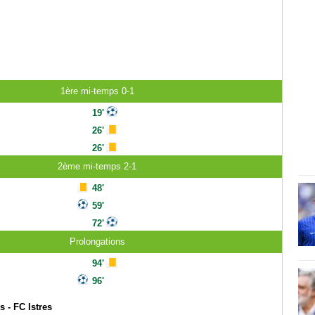
1ère mi-temps 0-1
19'
26'
26'
2ème mi-temps 2-1
48'
59'
72'
Prolongations
94'
96'
 - FC Istres