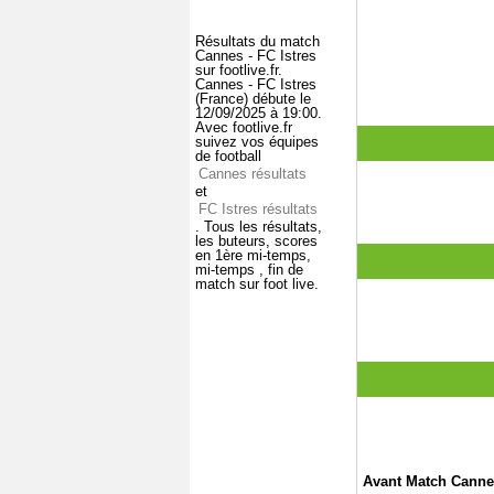
Résultats du match
Cannes - FC Istres
sur footlive.fr.
Cannes - FC Istres
(France) débute le
12/09/2025 à 19:00.
Avec footlive.fr
suivez vos équipes
de football
Cannes résultats
et
FC Istres résultats
. Tous les résultats,
les buteurs, scores
en 1ère mi-temps,
mi-temps , fin de
match sur foot live.
Avant Match Cannes