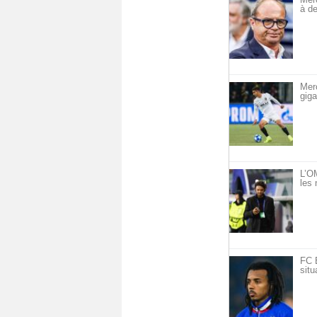
à de
Mer
giga
L’OM
les 
FC 
situ