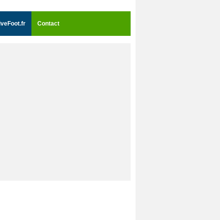
iveFoot.fr
Contact