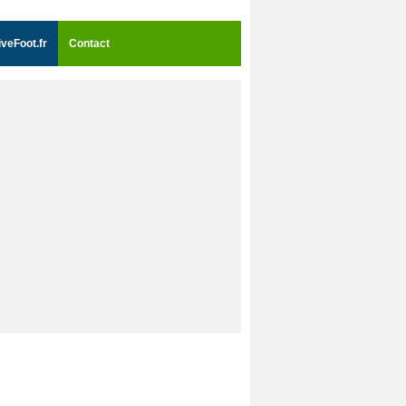
iveFoot.fr
Contact