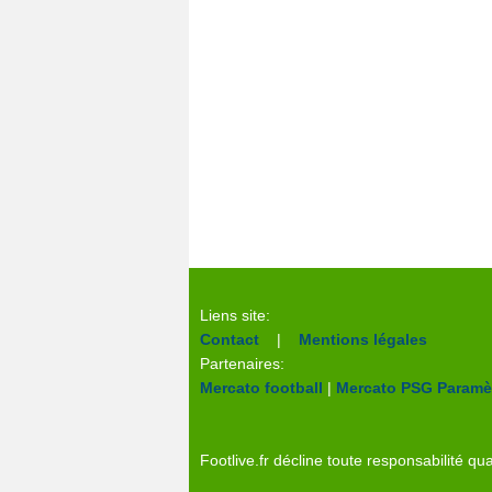
Liens site:
Contact
|
Mentions légales
Partenaires:
Mercato football
|
Mercato PSG
Paramèt
Footlive.fr décline toute responsabilité qua