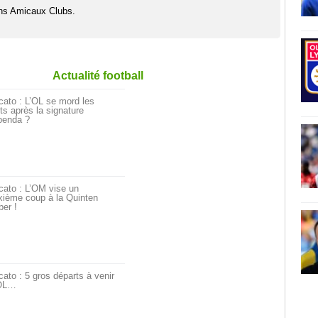
hs Amicaux Clubs.
Actualité football
ato : L’OL se mord les
ts après la signature
penda ?
cato : L’OM vise un
xième coup à la Quinten
er !
ato : 5 gros départs à venir
’OL…