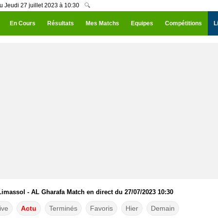
 Jeudi 27 juillet 2023 à 10:30
🔍
En Cours
Résultats
Mes Matchs
Equipes
Compétitions
L
imassol - AL Gharafa Match en direct du 27/07/2023 10:30
ive
Actu
Terminés
Favoris
Hier
Demain