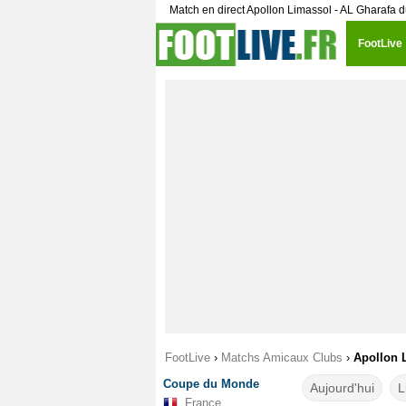
Match en direct Apollon Limassol - AL Gharafa du
FootLive
FootLive
›
Matchs Amicaux Clubs
›
Apollon L
Coupe du Monde
Aujourd'hui
L
France