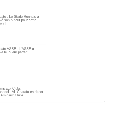
cato : Le Stade Rennais a
vé son buteur pour cette
on !
cato ASSE : L’ASSE a
vé le joueur parfait !
Amicaux Clubs
assol - AL Gharafa en direct.
 Amicaux Clubs