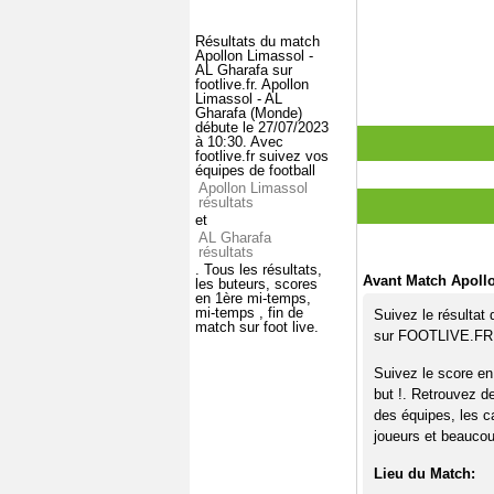
Résultats du match
Apollon Limassol -
AL Gharafa sur
footlive.fr. Apollon
Limassol - AL
Gharafa (Monde)
débute le 27/07/2023
à 10:30. Avec
footlive.fr suivez vos
équipes de football
Apollon Limassol
résultats
et
AL Gharafa
résultats
. Tous les résultats,
Avant Match Apollo
les buteurs, scores
en 1ère mi-temps,
mi-temps , fin de
Suivez le résultat
match sur foot live.
sur FOOTLIVE.FR
Suivez le score en
but !. Retrouvez d
des équipes, les c
joueurs et beaucoup
Lieu du Match: