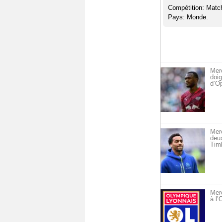
Compétition: Matc
Pays: Monde.
Merc
doig
d’O
Mer
deu
Timb
Merc
à l