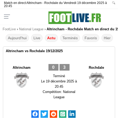
Match en direct Altrincham - Rochdale du Vendredi 19 décembre 2025 à
🔍
20:45
FootLive
›
National League
›
Altrincham - Rochdale Match en direct du 1
Aujourd'hui
Live
Actu
Terminés
Favoris
Hier
Altrincham vs Rochdale 19/12/2025
0
3
Altrincham
Rochdale
Terminé
Le
19 décembre 2025 à
20:45
Compétition:
National
League