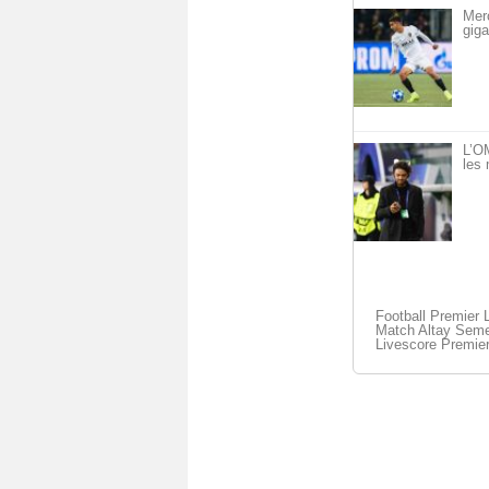
Mer
giga
L’OM
les 
Football Premier 
Match Altay Semey
Livescore Premie