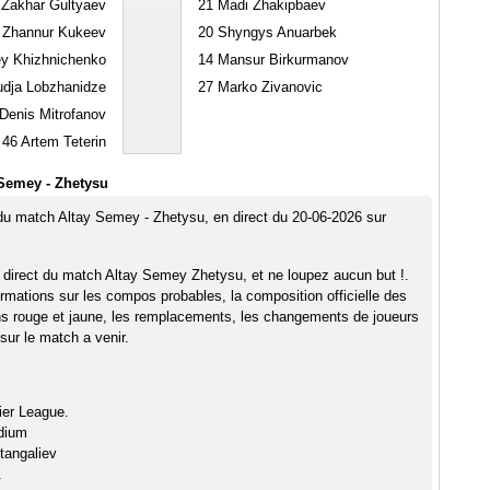
Zakhar Gultyaev
21
Madi Zhakipbaev
Zhannur Kukeev
20
Shyngys Anuarbek
y Khizhnichenko
14
Mansur Birkurmanov
dja Lobzhanidze
27
Marko Zivanovic
Denis Mitrofanov
46
Artem Teterin
Semey - Zhetysu
 du match Altay Semey - Zhetysu, en direct du 20-06-2026 sur
 direct du match Altay Semey Zhetysu, et ne loupez aucun but !.
rmations sur les compos probables, la composition officielle des
ns rouge et jaune, les remplacements, les changements de joueurs
sur le match a venir.
ier League.
dium
tangaliev
.