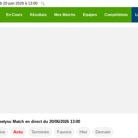
i 20 juin 2026 à 13:00
🔍
En Cours
Résultats
Mes Matchs
Equipes
Compétitions
L
hetysu Match en direct du 20/06/2026 13:00
ive
Actu
Terminés
Favoris
Hier
Demain