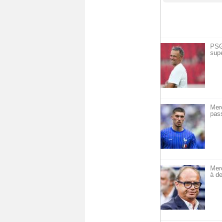
PSG 
sup
Mer
pass
Mer
à de