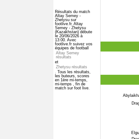
Résultats du match
Altay Semey -
Zhetysu sur
footlive.fr. Altay
Semey - Zhetysu
(Kazakhstan) débute
le 20/06/2026 à
13:00. Avec
footlive.fr suivez vos
équipes de football
Altay Semey
résultats
et
Zhetysu résultats
. Tous les résultats,
les buteurs, scores
en 1ère mi-temps,
mi-temps , fin de
match sur foot live.
Abylaik
Drag
Elgu
Drag