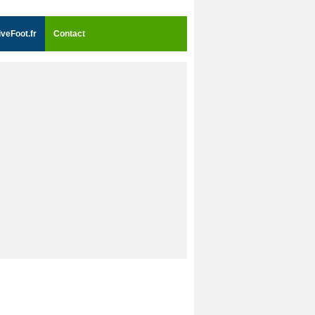
iveFoot.fr
Contact