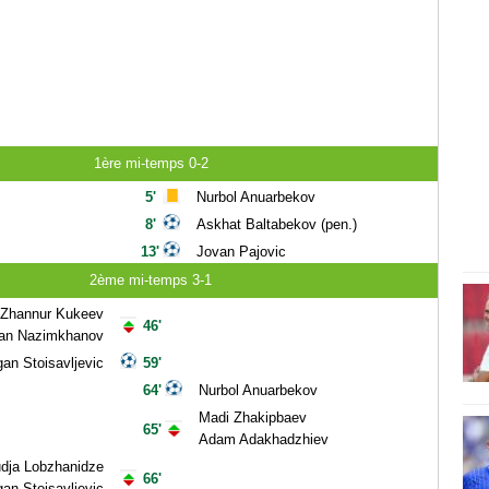
1ère mi-temps 0-2
5'
Nurbol Anuarbekov
8'
Askhat Baltabekov (pen.)
13'
Jovan Pajovic
2ème mi-temps 3-1
Zhannur Kukeev
46'
han Nazimkhanov
an Stoisavljevic
59'
64'
Nurbol Anuarbekov
Madi Zhakipbaev
65'
Adam Adakhadzhiev
dja Lobzhanidze
66'
an Stoisavljevic