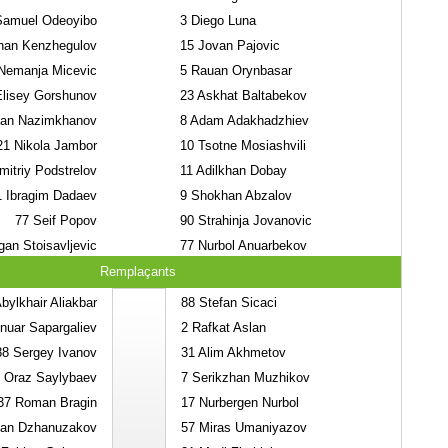
amuel Odeoyibo
3
Diego Luna
an Kenzhegulov
15
Jovan Pajovic
emanja Micevic
5
Rauan Orynbasar
lisey Gorshunov
23
Askhat Baltabekov
han Nazimkhanov
8
Adam Adakhadzhiev
21
Nikola Jambor
10
Tsotne Mosiashvili
itriy Podstrelov
11
Adilkhan Dobay
1
Ibragim Dadaev
9
Shokhan Abzalov
77
Seif Popov
90
Strahinja Jovanovic
an Stoisavljevic
77
Nurbol Anuarbekov
Remplaçants
bylkhair Aliakbar
88
Stefan Sicaci
nuar Sapargaliev
2
Rafkat Aslan
88
Sergey Ivanov
31
Alim Akhmetov
Oraz Saylybaev
7
Serikzhan Muzhikov
37
Roman Bragin
17
Nurbergen Nurbol
an Dzhanuzakov
57
Miras Umaniyazov