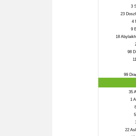
3
S
23
Doszh
4
N
9
E
18
Abylaik
98
Dm
1
99
Drag
35
A
1
A
5
22
Asl