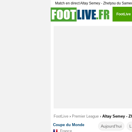
Match en direct Altay Semey - Zhetysu du Samed
FootLive
FootLive
›
Premier League
›
Altay Semey - Z
Coupe du Monde
Aujourd'hui
L
France