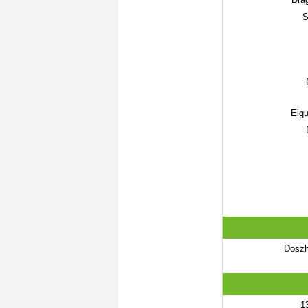
S
Elgu
Doszh
1