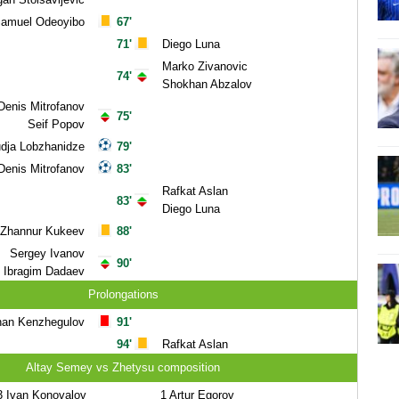
amuel Odeoyibo
67'
71'
Diego Luna
Marko Zivanovic
74'
Shokhan Abzalov
Denis Mitrofanov
75'
Seif Popov
dja Lobzhanidze
79'
Denis Mitrofanov
83'
Rafkat Aslan
83'
Diego Luna
Zhannur Kukeev
88'
Sergey Ivanov
90'
Ibragim Dadaev
Prolongations
an Kenzhegulov
91'
94'
Rafkat Aslan
Altay Semey vs Zhetysu composition
3
Ivan Konovalov
1
Artur Egorov