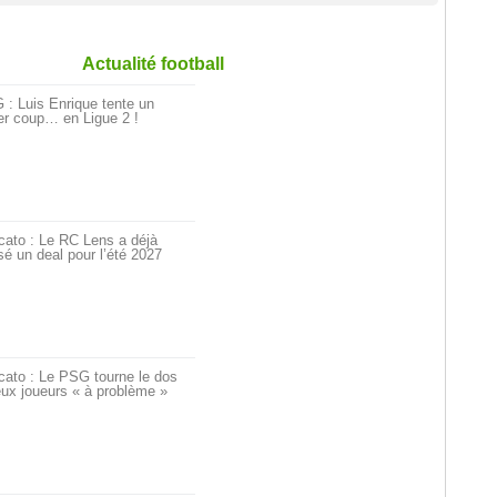
Actualité football
: Luis Enrique tente un
er coup… en Ligue 2 !
cato : Le RC Lens a déjà
é un deal pour l’été 2027
cato : Le PSG tourne le dos
ux joueurs « à problème »