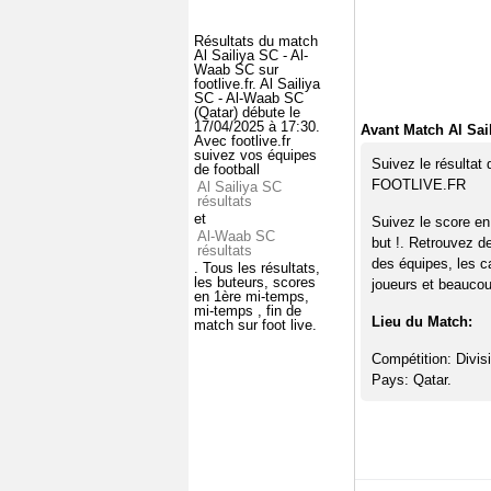
Résultats du match
Al Sailiya SC - Al-
Waab SC sur
footlive.fr. Al Sailiya
SC - Al-Waab SC
(Qatar) débute le
17/04/2025 à 17:30.
Avant Match Al Sai
Avec footlive.fr
suivez vos équipes
Suivez le résultat
de football
FOOTLIVE.FR
Al Sailiya SC
résultats
et
Suivez le score en
Al-Waab SC
but !. Retrouvez d
résultats
des équipes, les c
. Tous les résultats,
les buteurs, scores
joueurs et beaucoup
en 1ère mi-temps,
mi-temps , fin de
Lieu du Match:
match sur foot live.
Compétition: Divisi
Pays: Qatar.