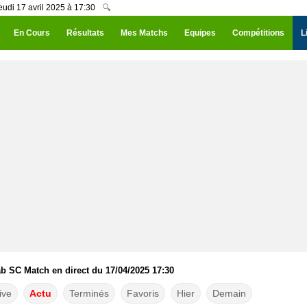
eudi 17 avril 2025 à 17:30
🔍
En Cours
Résultats
Mes Matchs
Equipes
Compétitions
L
ab SC Match en direct du 17/04/2025 17:30
ive
Actu
Terminés
Favoris
Hier
Demain