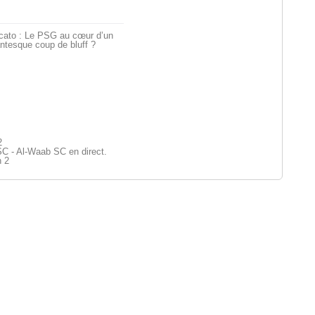
cato : Le PSG au cœur d’un
ntesque coup de bluff ?
2
SC - Al-Waab SC en direct.
n 2