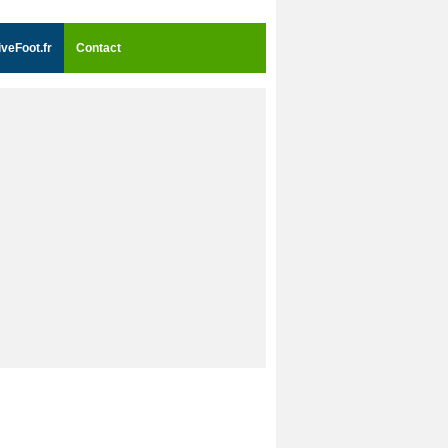
iveFoot.fr
Contact