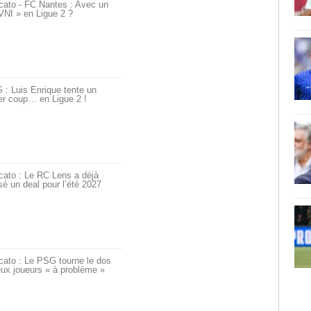
cato - FC Nantes : Avec un
VNI » en Ligue 2 ?
: Luis Enrique tente un
er coup… en Ligue 2 !
cato : Le RC Lens a déjà
é un deal pour l’été 2027
cato : Le PSG tourne le dos
ux joueurs « à problème »