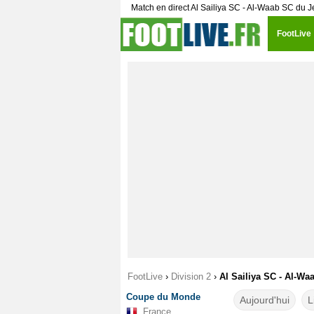
Match en direct Al Sailiya SC - Al-Waab SC du J
FootLive
FootLive
›
Division 2
›
Al Sailiya SC - Al-Wa
Coupe du Monde
Aujourd'hui
L
France