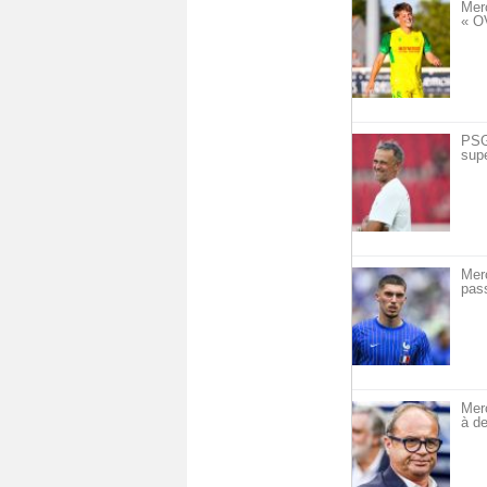
Mer
« O
PSG 
sup
Mer
pass
Mer
à de