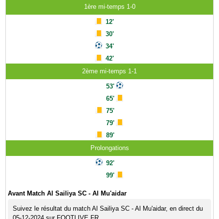
1ère mi-temps 1-0
12'
30'
34'
42'
2ème mi-temps 1-1
53'
65'
75'
79'
89'
Prolongations
92'
99'
Avant Match Al Sailiya SC - Al Mu'aidar
Suivez le résultat du match Al Sailiya SC - Al Mu'aidar, en direct du
05-12-2024 sur FOOTLIVE.FR