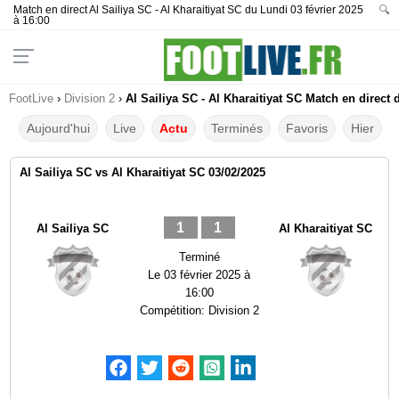
Match en direct Al Sailiya SC - Al Kharaitiyat SC du Lundi 03 février 2025
🔍
à 16:00
FootLive
›
Division 2
›
Al Sailiya SC - Al Kharaitiyat SC Match en direct 
Aujourd'hui
Live
Actu
Terminés
Favoris
Hier
Al Sailiya SC vs Al Kharaitiyat SC 03/02/2025
1
1
Al Sailiya SC
Al Kharaitiyat SC
Terminé
Le
03 février 2025 à
16:00
Compétition:
Division 2