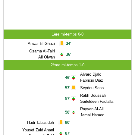
1ère mi-temps 0-0
Anwar El Ghazi
34'
Osama Al-Tairi
36'
Ali Olwan
2ème mi-temps 1-0
Alvaro Djalo
46'
Fabricio Diaz
53'
Seydou Sano
Rabh Boussafi
57'
Saifeldeen Fadlalla
Rayyan Al-Ali
58'
Jamal Hamed
Hadi Tabasideh
80'
Yousef Zaid Anani
87'