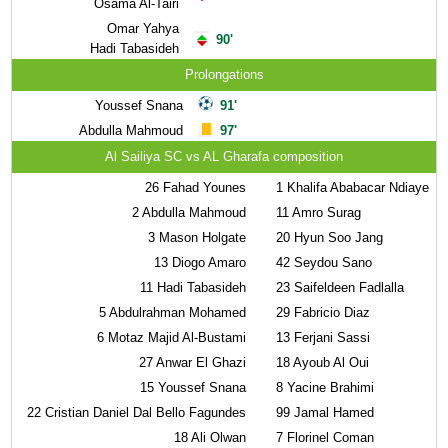
Osama Al-Tairi
Omar Yahya
90'
Hadi Tabasideh
Prolongations
Youssef Snana
91'
Abdulla Mahmoud
97'
Al Sailiya SC vs AL Gharafa composition
26
Fahad Younes
1
Khalifa Ababacar Ndiaye
2
Abdulla Mahmoud
11
Amro Surag
3
Mason Holgate
20
Hyun Soo Jang
13
Diogo Amaro
42
Seydou Sano
11
Hadi Tabasideh
23
Saifeldeen Fadlalla
5
Abdulrahman Mohamed
29
Fabricio Diaz
6
Motaz Majid Al-Bustami
13
Ferjani Sassi
27
Anwar El Ghazi
18
Ayoub Al Oui
15
Youssef Snana
8
Yacine Brahimi
22
Cristian Daniel Dal Bello Fagundes
99
Jamal Hamed
18
Ali Olwan
7
Florinel Coman