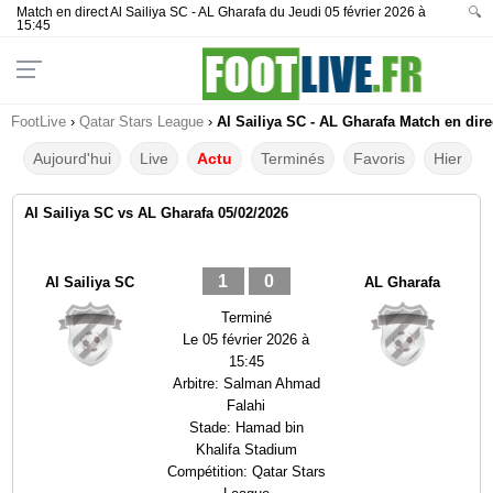
Match en direct Al Sailiya SC - AL Gharafa du Jeudi 05 février 2026 à
🔍
15:45
FootLive
›
Qatar Stars League
›
Al Sailiya SC - AL Gharafa Match en dire
Aujourd'hui
Live
Actu
Terminés
Favoris
Hier
Al Sailiya SC vs AL Gharafa 05/02/2026
1
0
Al Sailiya SC
AL Gharafa
Terminé
Le
05 février 2026 à
15:45
Arbitre:
Salman Ahmad
Falahi
Stade:
Hamad bin
Khalifa Stadium
Compétition:
Qatar Stars