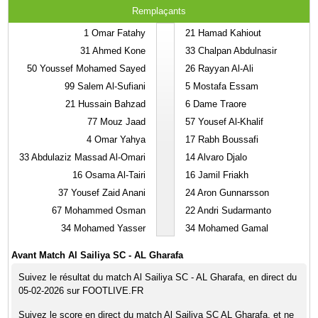
Remplaçants
1
Omar Fatahy
21
Hamad Kahiout
31
Ahmed Kone
33
Chalpan Abdulnasir
50
Youssef Mohamed Sayed
26
Rayyan Al-Ali
99
Salem Al-Sufiani
5
Mostafa Essam
21
Hussain Bahzad
6
Dame Traore
77
Mouz Jaad
57
Yousef Al-Khalif
4
Omar Yahya
17
Rabh Boussafi
33
Abdulaziz Massad Al-Omari
14
Alvaro Djalo
16
Osama Al-Tairi
16
Jamil Friakh
37
Yousef Zaid Anani
24
Aron Gunnarsson
67
Mohammed Osman
22
Andri Sudarmanto
34
Mohamed Yasser
34
Mohamed Gamal
Avant Match Al Sailiya SC - AL Gharafa
Suivez le résultat du match Al Sailiya SC - AL Gharafa, en direct du
05-02-2026 sur FOOTLIVE.FR
Suivez le score en direct du match Al Sailiya SC AL Gharafa, et ne