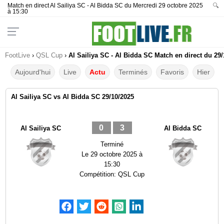
Match en direct Al Sailiya SC - Al Bidda SC du Mercredi 29 octobre 2025
🔍
à 15:30
FootLive
›
QSL Cup
›
Al Sailiya SC - Al Bidda SC Match en direct du 29/
Aujourd'hui
Live
Actu
Terminés
Favoris
Hier
Al Sailiya SC vs Al Bidda SC 29/10/2025
0
3
Al Sailiya SC
Al Bidda SC
Terminé
Le
29 octobre 2025 à
15:30
Compétition:
QSL Cup