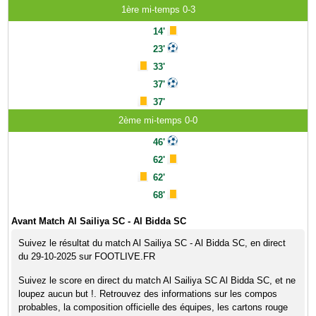
1ère mi-temps 0-3
14'
23'
33'
37'
37'
2ème mi-temps 0-0
46'
62'
62'
68'
Avant Match Al Sailiya SC - Al Bidda SC
Suivez le résultat du match Al Sailiya SC - Al Bidda SC, en direct
du 29-10-2025 sur FOOTLIVE.FR
Suivez le score en direct du match Al Sailiya SC Al Bidda SC, et ne
loupez aucun but !. Retrouvez des informations sur les compos
probables, la composition officielle des équipes, les cartons rouge