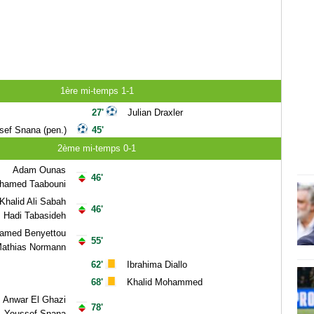
1ère mi-temps 1-1
27'
Julian Draxler
sef Snana (pen.)
45'
2ème mi-temps 0-1
Adam Ounas
46'
hamed Taabouni
Khalid Ali Sabah
46'
Hadi Tabasideh
amed Benyettou
55'
athias Normann
62'
Ibrahima Diallo
68'
Khalid Mohammed
Anwar El Ghazi
78'
Youssef Snana