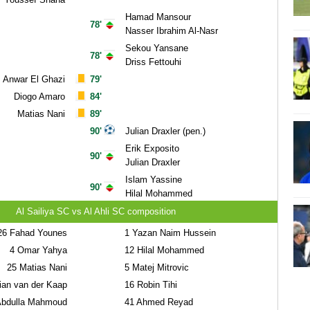
Hamad Mansour
78'
Nasser Ibrahim Al-Nasr
Sekou Yansane
78'
Driss Fettouhi
Anwar El Ghazi
79'
Diogo Amaro
84'
Matias Nani
89'
90'
Julian Draxler (pen.)
Erik Exposito
90'
Julian Draxler
Islam Yassine
90'
Hilal Mohammed
Al Sailiya SC vs Al Ahli SC composition
26
Fahad Younes
1
Yazan Naim Hussein
4
Omar Yahya
12
Hilal Mohammed
25
Matias Nani
5
Matej Mitrovic
ian van der Kaap
16
Robin Tihi
bdulla Mahmoud
41
Ahmed Reyad