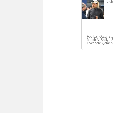
club
Football Qatar St
Match Al Sailiya S
Livescore Qatar 