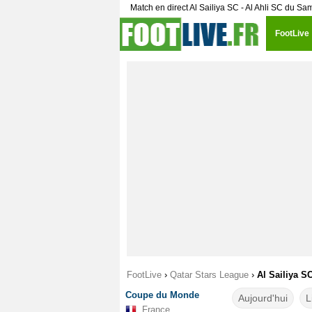
Match en direct Al Sailiya SC - Al Ahli SC du 
FootLive
FootLive
›
Qatar Stars League
›
Al Sailiya S
Coupe du Monde
Aujourd'hui
L
France