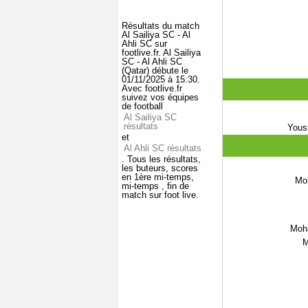
Résultats du match
Al Sailiya SC - Al
Ahli SC sur
footlive.fr. Al Sailiya
SC - Al Ahli SC
(Qatar) débute le
01/11/2025 à 15:30.
Avec footlive.fr
suivez vos équipes
de football
Al Sailiya SC
résultats
Yous
et
Al Ahli SC résultats
. Tous les résultats,
les buteurs, scores
en 1ère mi-temps,
Mo
mi-temps , fin de
match sur foot live.
Moh
M