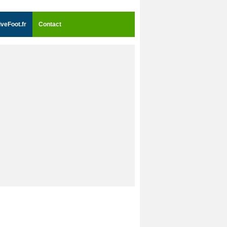
iveFoot.fr
Contact