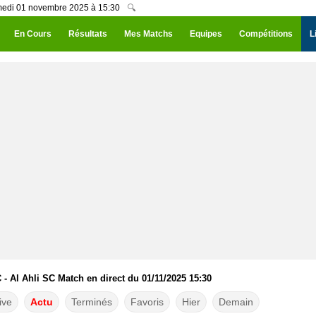
Samedi 01 novembre 2025 à 15:30
🔍
En Cours
Résultats
Mes Matchs
Equipes
Compétitions
L
C - Al Ahli SC Match en direct du 01/11/2025 15:30
ive
Actu
Terminés
Favoris
Hier
Demain