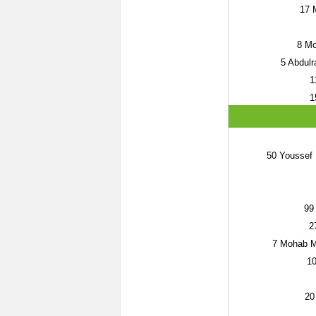
17
M
8
Mo
5
Abdul
1
1
50
Youssef
99
2
7
Mohab M
1
20