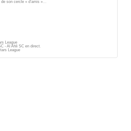
 de son cercle « d’amis »…
ars League
C - Al Ahli SC en direct.
Stars League