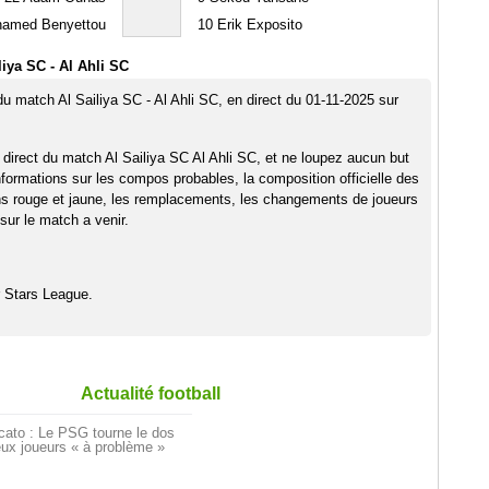
amed Benyettou
10
Erik Exposito
iya SC - Al Ahli SC
du match Al Sailiya SC - Al Ahli SC, en direct du 01-11-2025 sur
 direct du match Al Sailiya SC Al Ahli SC, et ne loupez aucun but
nformations sur les compos probables, la composition officielle des
ns rouge et jaune, les remplacements, les changements de joueurs
sur le match a venir.
 Stars League.
Actualité football
cato : Le PSG tourne le dos
ux joueurs « à problème »