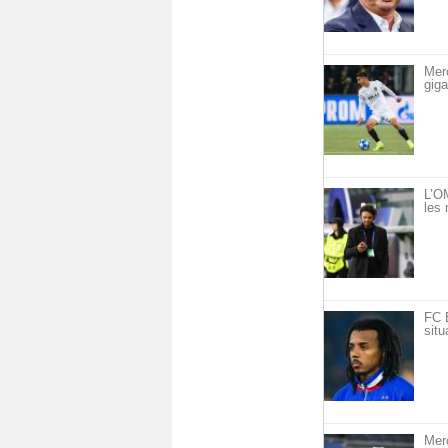
Mer
giga
L’OM
les 
FC 
situ
Mer