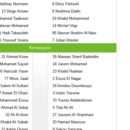
athias Normann
8
Driss Fettouhi
13
Diogo Amaro
6
Ibrahima Diallo
hamed Taabouni
33
Khalid Mohammed
rahman Mohamed
14
Michel Vlap
1
Hadi Tabasideh
95
Nasser Ibrahim Al-Nasr
5
Youssef Snana
7
Julian Draxler
Remplaçants
31
Ahmed Kone
35
Marwan Sherif Badreldin
 Mohamed Sayed
18
Jasem Mohamed
6
Hamzah Yaser
23
Khalid Radwan
77
Mouz Jaad
2
Eissa El Nagar
Salem Al-Sufiani
24
Amidou Doumbouya
7
Anwar El Ghazi
3
Islam Yassine
ohammed Eissa
70
Younis Abdelrahman
0
Ahmad Al Sebai
4
Tilal Ali Ali
32
Ali Al-Amri
27
Jassem Al Sharshani
Khalid Ali Sabah
20
Hamad Mansour
22
Adam Ounas
9
Sekou Yansane