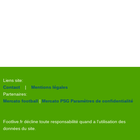
Liens site:
Contact
|
Mentions légales
Partenaires:
Mercato football
|
Mercato PSG
Paramètres de confidentialité
Footlive.fr décline toute responsabilité quand a l'utilisation des
données du site.