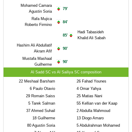
Mohamed Camara
79'
Agustin Soria
Rafa Mujica
84'
Roberto Firmino
Hadi Tabasideh
85'
Khalid Ali Sabah
Hashim Ali Abdullatif
90'
Akram Afif
Mustafa Mashaal
90'
Guilherme
Al Sadd SC vs Al Sailiya SC composition
22
Meshaal Barsham
26
Fahad Younes
6
Paulo Otavio
4
Omar Yahya
29
Romain Saiss
25
Matias Nani
5
Tarek Salman
55
Kellian van der Kaap
37
Ahmed Suhail
2
Abdulla Mahmoud
18
Guilherme
13
Diogo Amaro
80
Agustin Soria
5
Abdulrahman Mohamed