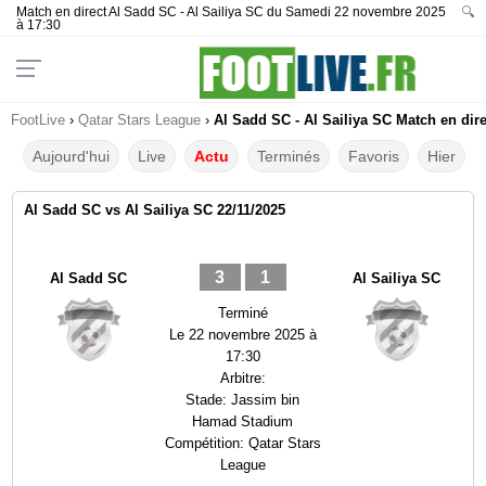
Match en direct Al Sadd SC - Al Sailiya SC du Samedi 22 novembre 2025
🔍
à 17:30
FootLive
›
Qatar Stars League
›
Al Sadd SC - Al Sailiya SC Match en dire
Aujourd'hui
Live
Actu
Terminés
Favoris
Hier
Al Sadd SC vs Al Sailiya SC 22/11/2025
3
1
Al Sadd SC
Al Sailiya SC
Terminé
Le
22 novembre 2025 à
17:30
Arbitre:
Stade:
Jassim bin
Hamad Stadium
Compétition:
Qatar Stars
League