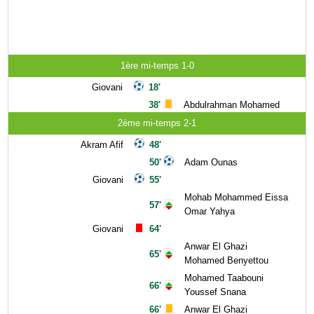
1ère mi-temps 1-0
Giovani
18'
38'
Abdulrahman Mohamed
2ème mi-temps 2-1
Akram Afif
48'
50'
Adam Ounas
Giovani
55'
Mohab Mohammed Eissa
57'
Omar Yahya
Giovani
64'
Anwar El Ghazi
65'
Mohamed Benyettou
Mohamed Taabouni
66'
Youssef Snana
66'
Anwar El Ghazi