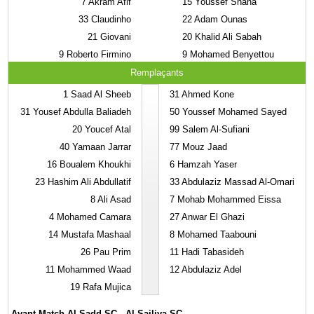
7
Akram Afif
15
Youssef Snana
33
Claudinho
22
Adam Ounas
21
Giovani
20
Khalid Ali Sabah
9
Roberto Firmino
9
Mohamed Benyettou
Remplaçants
1
Saad Al Sheeb
31
Ahmed Kone
31
Yousef Abdulla Baliadeh
50
Youssef Mohamed Sayed
20
Youcef Atal
99
Salem Al-Sufiani
40
Yamaan Jarrar
77
Mouz Jaad
16
Boualem Khoukhi
6
Hamzah Yaser
23
Hashim Ali Abdullatif
33
Abdulaziz Massad Al-Omari
8
Ali Asad
7
Mohab Mohammed Eissa
4
Mohamed Camara
27
Anwar El Ghazi
14
Mustafa Mashaal
8
Mohamed Taabouni
26
Pau Prim
11
Hadi Tabasideh
11
Mohammed Waad
12
Abdulaziz Adel
19
Rafa Mujica
Avant Match Al Sadd SC - Al Sailiya SC