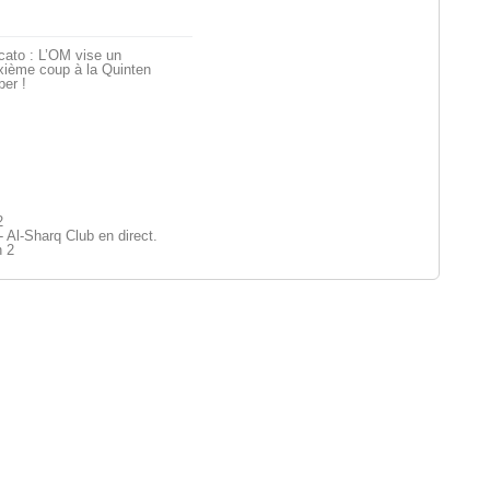
cato : L’OM vise un
xième coup à la Quinten
er !
2
 Al-Sharq Club en direct.
n 2