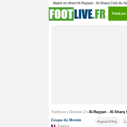
Match en direct Al-Rayyan - Al-Sharq Club du 
FootLive
FootLive
›
Division 2
›
Al-Rayyan - Al-Sharq 
Coupe du Monde
Aujourd'hui
L
France