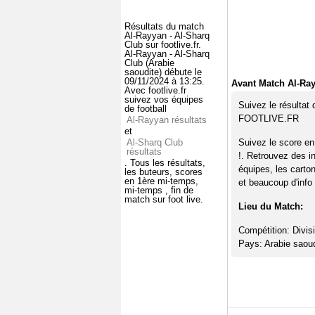
Résultats du match
Al-Rayyan - Al-Sharq
Club sur footlive.fr.
Al-Rayyan - Al-Sharq
Club (Arabie
saoudite) débute le
09/11/2024 à 13:25.
Avant Match Al-Ray
Avec footlive.fr
suivez vos équipes
Suivez le résultat
de football
FOOTLIVE.FR
Al-Rayyan résultats
et
Al-Sharq Club
Suivez le score en
résultats
!. Retrouvez des i
. Tous les résultats,
équipes, les carto
les buteurs, scores
en 1ère mi-temps,
et beaucoup d'info 
mi-temps , fin de
match sur foot live.
Lieu du Match:
Compétition: Divisi
Pays: Arabie saoud