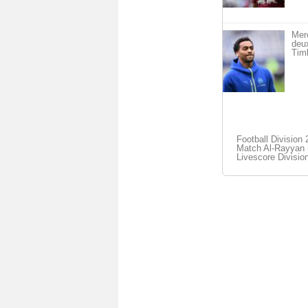
Mer
deu
Timb
Football Division 
Match Al-Rayyan -
Livescore Divisio