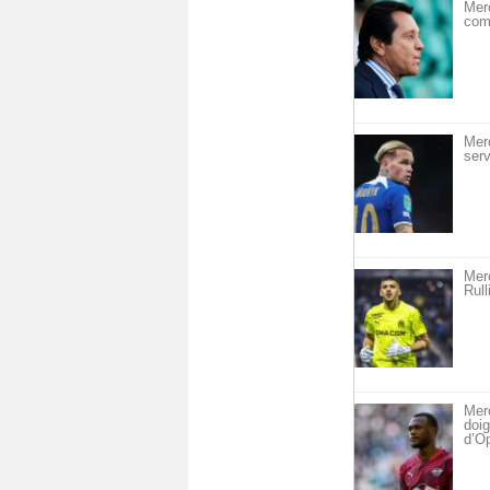
Merc
com
Mer
serv
Merc
Rull
Merc
doig
d’O