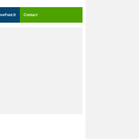
iveFoot.fr
Contact