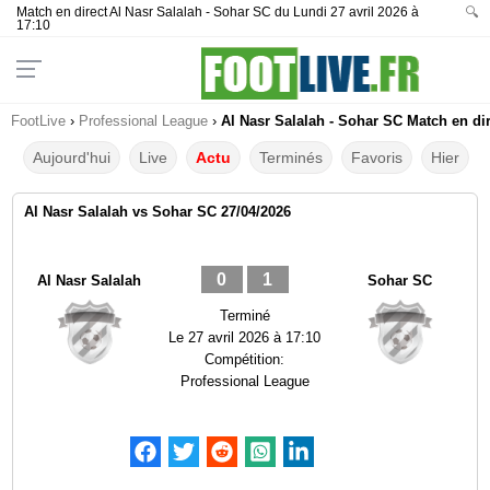
Match en direct Al Nasr Salalah - Sohar SC du Lundi 27 avril 2026 à
🔍
17:10
FootLive
›
Professional League
›
Al Nasr Salalah - Sohar SC Match en dir
Aujourd'hui
Live
Actu
Terminés
Favoris
Hier
Al Nasr Salalah vs Sohar SC 27/04/2026
0
1
Al Nasr Salalah
Sohar SC
Terminé
Le
27 avril 2026 à 17:10
Compétition:
Professional League