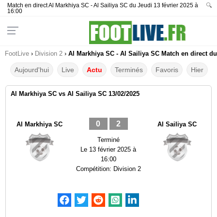
Match en direct Al Markhiya SC - Al Sailiya SC du Jeudi 13 février 2025 à
🔍
16:00
FootLive
›
Division 2
›
Al Markhiya SC - Al Sailiya SC Match en direct du
Aujourd'hui
Live
Actu
Terminés
Favoris
Hier
Al Markhiya SC vs Al Sailiya SC 13/02/2025
0
2
Al Markhiya SC
Al Sailiya SC
Terminé
Le
13 février 2025 à
16:00
Compétition:
Division 2