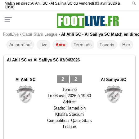
Match en direct Al Ahli SC - Al Sailiya SC du Vendredi 03 avril 2026 à
🔍
19:30
FootLive
›
Qatar Stars League
›
Al Ahli SC - Al Sailiya SC Match en dire
Aujourd'hui
Live
Actu
Terminés
Favoris
Hier
Al Ahli SC vs Al Sailiya SC 03/04/2026
2
2
Al Ahli SC
Al Sailiya SC
Terminé
Le
03 avril 2026 à 19:30
Arbitre:
Stade:
Hamad bin
Khalifa Stadium
Compétition:
Qatar Stars
League