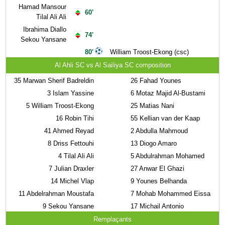
Hamad Mansour
60'
Tilal Ali Ali
Ibrahima Diallo
74'
Sekou Yansane
80'
William Troost-Ekong (csc)
Al Ahli SC vs Al Sailiya SC composition
35
Marwan Sherif Badreldin
26
Fahad Younes
3
Islam Yassine
6
Motaz Majid Al-Bustami
5
William Troost-Ekong
25
Matias Nani
16
Robin Tihi
55
Kellian van der Kaap
41
Ahmed Reyad
2
Abdulla Mahmoud
8
Driss Fettouhi
13
Diogo Amaro
4
Tilal Ali Ali
5
Abdulrahman Mohamed
7
Julian Draxler
27
Anwar El Ghazi
14
Michel Vlap
9
Younes Belhanda
11
Abdelrahman Moustafa
7
Mohab Mohammed Eissa
9
Sekou Yansane
17
Michail Antonio
Remplaçants