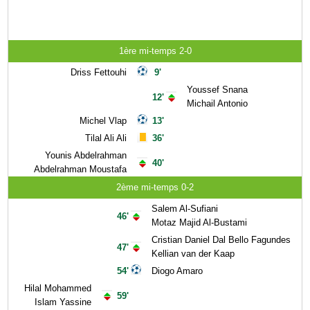
1ère mi-temps 2-0
Driss Fettouhi
9'
Youssef Snana
12'
Michail Antonio
Michel Vlap
13'
Tilal Ali Ali
36'
Younis Abdelrahman
40'
Abdelrahman Moustafa
2ème mi-temps 0-2
Salem Al-Sufiani
46'
Motaz Majid Al-Bustami
Cristian Daniel Dal Bello Fagundes
47'
Kellian van der Kaap
54'
Diogo Amaro
Hilal Mohammed
59'
Islam Yassine