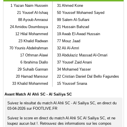
1
Yazan Naim Hussein
31
Ahmed Kone
21
Yousef Al-Ishaq
50
Youssef Mohamed Sayed
88
Ayoub Amraoui
99
Salem Al-Sufiani
24
Amidou Doumbouya
21
Hussain Bahzad
12
Hilal Mohammed
19
Awab El-Awad Hussain
23
Khalid Radwan
77
Mouz Jaad
70
Younis Abdelrahman
32
Ali Al-Amri
17
Othman Alawi
33
Abdulaziz Massad Al-Omari
6
Ibrahima Diallo
37
Yousef Zaid Anani
29
Suhaib Gannan
34
Mohamed Yasser
20
Hamad Mansour
22
Cristian Daniel Dal Bello Fagundes
33
Khalid Mohammed
15
Youssef Snana
Avant Match Al Ahli SC - Al Sailiya SC
Suivez le résultat du match Al Ahli SC - Al Sailiya SC, en direct du
03-04-2026 sur FOOTLIVE.FR
Suivez le score en direct du match Al Ahli SC Al Sailiya SC, et ne
loupez aucun but !. Retrouvez des informations sur les compos