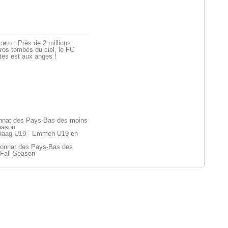
ato : Près de 2 millions
ros tombés du ciel, le FC
tes est aux anges !
nnat des Pays-Bas des moins
eason
aag U19 - Emmen U19 en
onnat des Pays-Bas des
 Fall Season