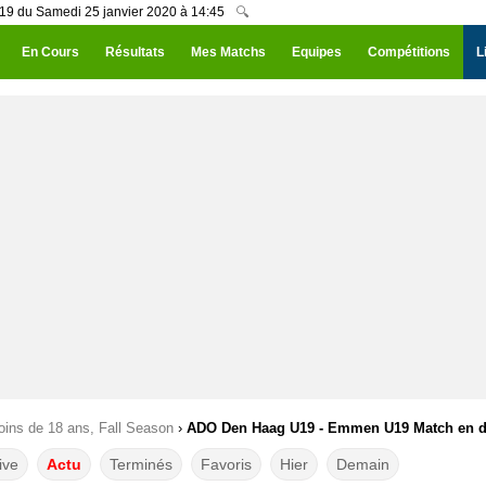
9 du Samedi 25 janvier 2020 à 14:45
🔍
En Cours
Résultats
Mes Matchs
Equipes
Compétitions
L
ins de 18 ans, Fall Season
›
ADO Den Haag U19 - Emmen U19 Match en dir
ive
Actu
Terminés
Favoris
Hier
Demain