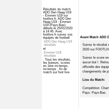
Résultats du match
ADO Den Haag U19
- Emmen U19 sur
footlive.fr. ADO Den
Haag U19 - Emmen
U19 (Pays-Bas)
débute le 25/01/2020
à 14:45. Avec
footlive.fr suivez vos
Avant Match ADO 
équipes de football
ADO Den Haag U19
résultats
Suivez le résulta
et
2020 sur FOOTLI
Emmen U19
résultats
Suivez le score e
. Tous les résultats,
aucun but !. Retro
les buteurs, scores
en 1ère mi-temps,
officielle des équi
mi-temps , fin de
changements de jou
match sur foot live.
Lieu du Match:
Compétition: Cham
Pays: Pays-Bas.