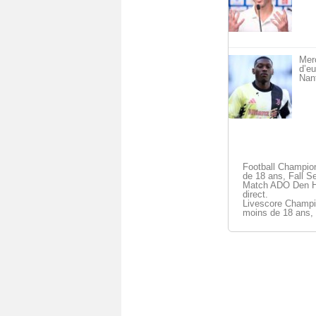
Merc
d’eu
Nan
Football Champio
de 18 ans, Fall S
Match ADO Den H
direct.
Livescore Champi
moins de 18 ans,