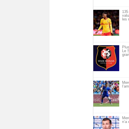
135 
val
les 
Plus
Le S
gran
Merc
l’am
Mer
n’a 