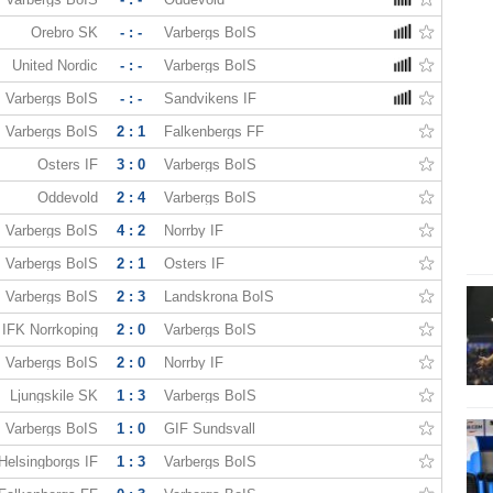
Örebro SK
- : -
Varbergs BoIS
United Nordic
- : -
Varbergs BoIS
Varbergs BoIS
- : -
Sandvikens IF
Varbergs BoIS
2 : 1
Falkenbergs FF
Östers IF
3 : 0
Varbergs BoIS
Oddevold
2 : 4
Varbergs BoIS
Varbergs BoIS
4 : 2
Norrby IF
Varbergs BoIS
2 : 1
Östers IF
Varbergs BoIS
2 : 3
Landskrona BoIS
IFK Norrkoping
2 : 0
Varbergs BoIS
Varbergs BoIS
2 : 0
Norrby IF
Ljungskile SK
1 : 3
Varbergs BoIS
Varbergs BoIS
1 : 0
GIF Sundsvall
Helsingborgs IF
1 : 3
Varbergs BoIS