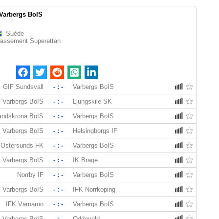
Varbergs BoIS
Suède
lassement Superettan
GIF Sundsvall
- : -
Varbergs BoIS
Varbergs BoIS
- : -
Ljungskile SK
andskrona BoIS
- : -
Varbergs BoIS
Varbergs BoIS
- : -
Helsingborgs IF
Ostersunds FK
- : -
Varbergs BoIS
Varbergs BoIS
- : -
IK Brage
Norrby IF
- : -
Varbergs BoIS
Varbergs BoIS
- : -
IFK Norrkoping
IFK Värnamo
- : -
Varbergs BoIS
Varbergs BoIS
- : -
Oddevold