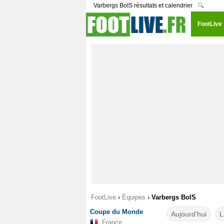
Varbergs BoIS résultats et calendrier
🔍
FootLive
FootLive
›
Équipes
›
Varbergs BoIS
Coupe du Monde
Aujourd'hui
L
France