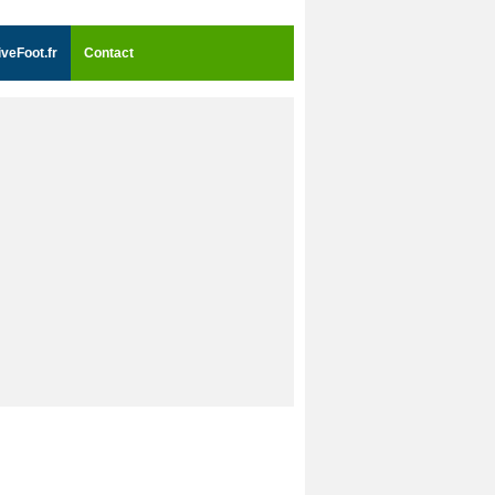
iveFoot.fr
Contact