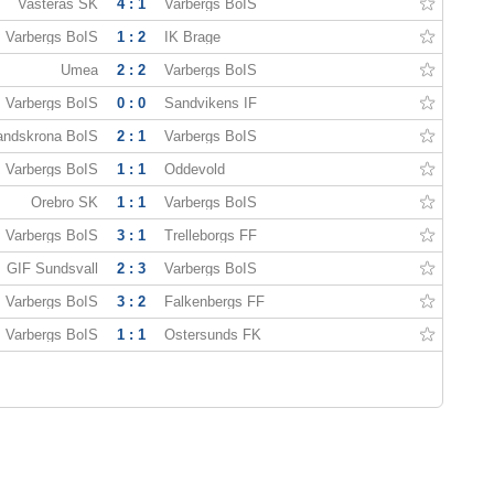
Vasteras SK
4 : 1
Varbergs BoIS
Varbergs BoIS
1 : 2
IK Brage
Umea
2 : 2
Varbergs BoIS
Varbergs BoIS
0 : 0
Sandvikens IF
andskrona BoIS
2 : 1
Varbergs BoIS
Varbergs BoIS
1 : 1
Oddevold
Örebro SK
1 : 1
Varbergs BoIS
Varbergs BoIS
3 : 1
Trelleborgs FF
GIF Sundsvall
2 : 3
Varbergs BoIS
Varbergs BoIS
3 : 2
Falkenbergs FF
Varbergs BoIS
1 : 1
Ostersunds FK