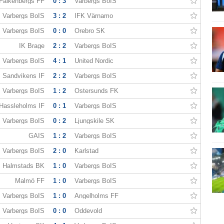
Falkenbergs FF
0 : 3
Varbergs BoIS
Varbergs BoIS
3 : 2
IFK Värnamo
Varbergs BoIS
0 : 0
Örebro SK
IK Brage
2 : 2
Varbergs BoIS
Varbergs BoIS
4 : 1
United Nordic
Sandvikens IF
2 : 2
Varbergs BoIS
Varbergs BoIS
1 : 2
Ostersunds FK
Hassleholms IF
0 : 1
Varbergs BoIS
Varbergs BoIS
0 : 2
Ljungskile SK
GAIS
1 : 2
Varbergs BoIS
Varbergs BoIS
2 : 0
Karlstad
Halmstads BK
1 : 0
Varbergs BoIS
Malmö FF
1 : 0
Varbergs BoIS
Varbergs BoIS
1 : 0
Ängelholms FF
Varbergs BoIS
0 : 0
Oddevold