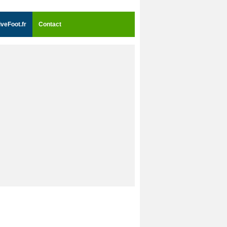
iveFoot.fr
Contact