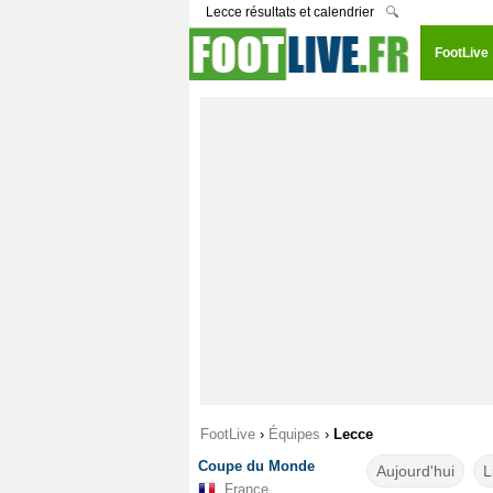
Lecce résultats et calendrier
🔍
FootLive
FootLive
›
Équipes
›
Lecce
Coupe du Monde
Aujourd'hui
L
France