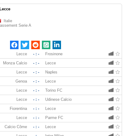
Lecce
Italie
lassement Serie A
Lecce
- : -
Frosinone
Monza Calcio
- : -
Lecce
Lecce
- : -
Naples
Genoa
- : -
Lecce
Lecce
- : -
Torino FC
Lecce
- : -
Udinese Calcio
Fiorentina
- : -
Lecce
Lecce
- : -
Parme FC
Calcio Côme
- : -
Lecce
Lecce
- : -
Inter Milan