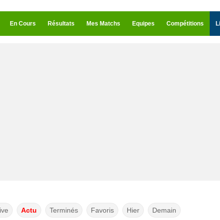
En Cours
Résultats
Mes Matchs
Equipes
Compétitions
L
ive
Actu
Terminés
Favoris
Hier
Demain