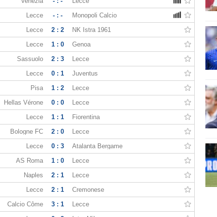
Venezia
- : -
Lecce
Lecce
- : -
Monopoli Calcio
Lecce
2 : 2
NK Istra 1961
Lecce
1 : 0
Genoa
Sassuolo
2 : 3
Lecce
Lecce
0 : 1
Juventus
Pisa
1 : 2
Lecce
Hellas Vérone
0 : 0
Lecce
Lecce
1 : 1
Fiorentina
Bologne FC
2 : 0
Lecce
Lecce
0 : 3
Atalanta Bergame
AS Roma
1 : 0
Lecce
Naples
2 : 1
Lecce
Lecce
2 : 1
Cremonese
Calcio Côme
3 : 1
Lecce