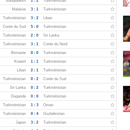
Bangladesh
1 : 2
Turkménistan
Malaisie
3 : 1
Turkménistan
Turkménistan
3 : 2
Liban
Corée du Sud
5 : 0
Turkménistan
Turkménistan
2 : 0
Sri Lanka
Turkménistan
3 : 1
Corée du Nord
Birmanie
0 : 0
Turkménistan
Koweït
1 : 1
Turkménistan
Liban
2 : 1
Turkménistan
Turkménistan
0 : 2
Corée du Sud
Sri Lanka
0 : 2
Turkménistan
Ouganda
0 : 0
Turkménistan
Turkménistan
1 : 3
Oman
Turkménistan
0 : 4
Ouzbékistan
Japon
3 : 2
Turkménistan