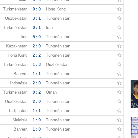
Turkménistan
0 : 0
Hong Kong
Ouzbékistan
3 : 1
Turkménistan
Turkménistan
0 : 1
Iran
Iran
5 : 0
Turkménistan
Kazakhstan
2 : 0
Turkménistan
Hong Kong
2 : 2
Turkménistan
Turkménistan
1 : 3
Ouzbékistan
Bahreïn
1 : 1
Turkménistan
Indonésie
2 : 0
Turkménistan
Turkménistan
0 : 2
Oman
Ouzbékistan
2 : 0
Turkménistan
Tadjikistan
1 : 1
Turkménistan
Malaisie
1 : 0
Turkménistan
Bahreïn
1 : 0
Turkménistan