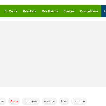
En Cours
Résultats
Mes Matchs
Equipes
Compétitions
L
ive
Actu
Terminés
Favoris
Hier
Demain