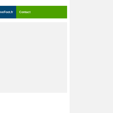
iveFoot.fr
Contact