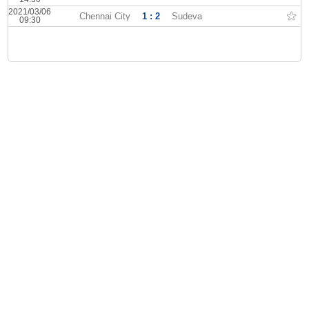
2021/03/06
Chennai City
1 : 2
Sudeva
09:30