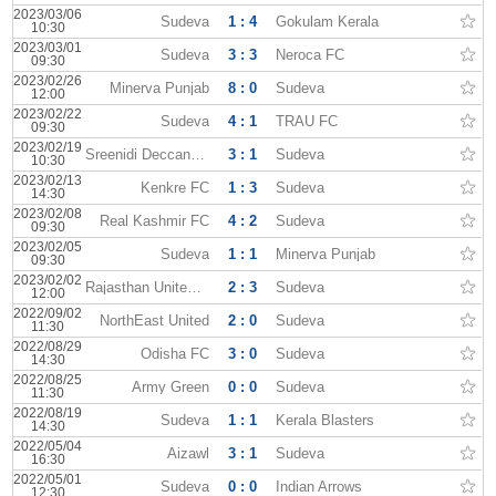
2023/03/06
Sudeva
1 : 4
Gokulam Kerala
10:30
2023/03/01
Sudeva
3 : 3
Neroca FC
09:30
2023/02/26
Minerva Punjab
8 : 0
Sudeva
12:00
2023/02/22
Sudeva
4 : 1
TRAU FC
09:30
2023/02/19
Sreenidi Deccan FC
3 : 1
Sudeva
10:30
2023/02/13
Kenkre FC
1 : 3
Sudeva
14:30
2023/02/08
Real Kashmir FC
4 : 2
Sudeva
09:30
2023/02/05
Sudeva
1 : 1
Minerva Punjab
09:30
2023/02/02
Rajasthan United FC
2 : 3
Sudeva
12:00
2022/09/02
NorthEast United
2 : 0
Sudeva
11:30
2022/08/29
Odisha FC
3 : 0
Sudeva
14:30
2022/08/25
Army Green
0 : 0
Sudeva
11:30
2022/08/19
Sudeva
1 : 1
Kerala Blasters
14:30
2022/05/04
Aizawl
3 : 1
Sudeva
16:30
2022/05/01
Sudeva
0 : 0
Indian Arrows
12:30