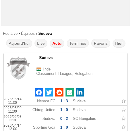
FootLive
›
Équipes
›
Sudeva
Aujourd'hui
Live
Actu
Terminés
Favoris
Hier
Sudeva
Inde
Classement I League, Rélégation
2026/05/14
Neroca FC
1 : 3
Sudeva
11:30
2026/05/09
Chirag United
1 : 0
Sudeva
11:30
2026/05/03
Sudeva
0 : 2
SC Bengaluru
12:30
2026/04/14
Sporting Goa
1 : 0
Sudeva
13:00